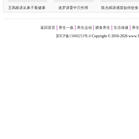
王凤岐讲从鼻子看健康
迷罗讲委中穴作用
陈允斌讲感冒如何饮食
返回首页
养生一族
养生运动
膳食养生
生活保健
养
苏ICP备15060253号-6
Copyright
©
2010-
2026 w