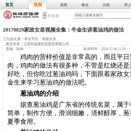
首页
视频
新闻
曝光
问答
男
膳食
保
武术
气功
食谱
营养
20170829家政女皇视频全集：牛金生讲葱油鸡的做法
三九益生通
>
养生节目
>
家政女皇
图文作者：
江苏民福康科技股份有限公司
责编：陈娟
发表时间：2024-12-06 21:01
鸡肉的营样价值
是非常高的，而且平日
肉，鸡肉的做法有很多种，不管是红烧还是
好吃，但你吃过葱油鸡吗，下面跟着
家政女
金生来学习
葱油鸡的做法
吧。
葱油鸡的介绍
据查葱油鸡是广东省的传统名菜，属于
简单，制作方便，滑润细嫩，清鲜醇厚，葱
夏季食用。