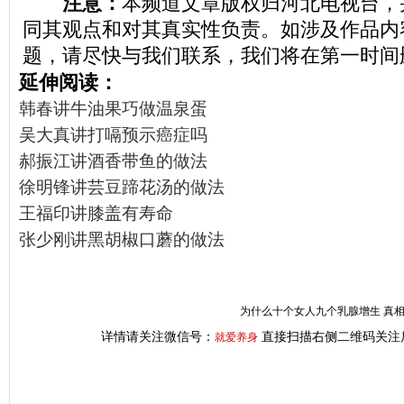
注意：
本频道文章版权归河北电视台，
同其观点和对其真实性负责。如涉及作品内
题，请尽快与我们联系，我们将在第一时间
延伸阅读：
韩春讲牛油果巧做温泉蛋
吴大真讲打嗝预示癌症吗
郝振江讲酒香带鱼的做法
徐明锋讲芸豆蹄花汤的做法
王福印讲膝盖有寿命
张少刚讲黑胡椒口蘑的做法
为什么十个女人九个乳腺增生 真
详情请关注微信号：
直接扫描右侧二维码关注
就爱养身