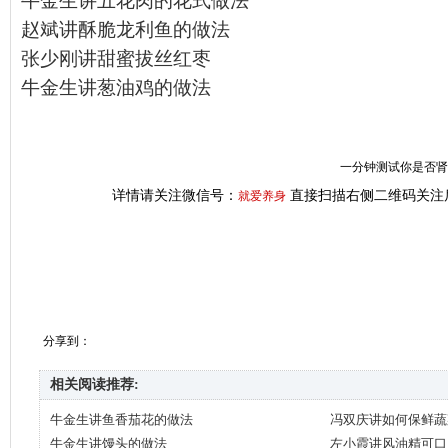
牛金生讲五花肉的花式做法
赵斌讲酥脆龙利鱼的做法
张少刚讲甜蜜拔丝红枣
牛金生讲葱油鸡的做法
一分钟测试你是否肾虚
详情请关注微信号：
直接扫描右侧二维码关注
就爱养身
分享到：
相关阅读推荐:
牛金生讲鱼香茄花的做法
冯双庆讲如何保鲜蔬
牛金生讲馒头的做法
左小霞讲风油精可口