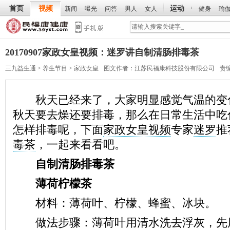
首页
视频
运动
新闻
曝光
问答
男人
女人
健身
瑜
20170907家政女皇视频：迷罗讲自制清肠排毒茶
三九益生通
>
养生节目
>
家政女皇
图文作者：
江苏民福康科技股份有限公司
责
秋天已经来了，大家明显感觉气温的变
秋天要去燥还要排毒，那么在日常生活中吃
怎样排毒呢，下面
家政女皇视频
专家
迷罗
推
毒茶
，一起来看看吧。
自制清肠排毒茶
薄荷柠檬茶
材料：薄荷叶、柠檬、蜂蜜、冰块。
做法步骤：薄荷叶用清水洗去浮灰，先用