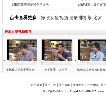
郝振江讲啤酒焖带鱼的做法
赵斌讲高山版打卤面
点击查看更多：
家政女皇视频
清肠排毒茶
迷罗
家政女皇视频推荐
王凤岐讲从鼻子看健康
迷罗讲委中穴作用
陈允斌讲感冒如何饮食
返回首页
养生一族
养生运动
膳食养生
生活保健
养
苏ICP备15060253号-6
Copyright
©
2010-
2026 w