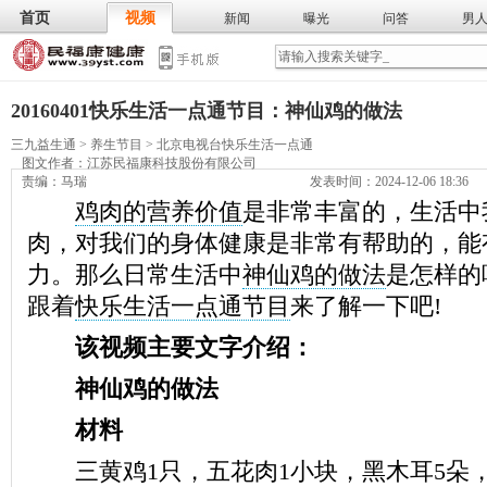
首页
视频
新闻
曝光
问答
男
膳食
保
武术
气功
食谱
营养
20160401快乐生活一点通节目：神仙鸡的做法
三九益生通
>
养生节目
>
北京电视台快乐生活一点通
图文作者：
江苏民福康科技股份有限公司
责编：马瑞
发表时间：2024-12-06 18:36
鸡肉的营养价值
是非常丰富的，生活中
肉，对我们的身体健康是非常有帮助的，能
力。那么日常生活中
神仙鸡的做法
是怎样的
跟着
快乐生活一点通节目
来了解一下吧!
该视频主要文字介绍：
神仙鸡的做法
材料
三黄鸡1只，五花肉1小块，黑木耳5朵，