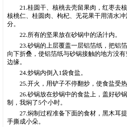
21.桂圆干、核桃去壳留果肉，红枣去核
核桃仁、桂圆肉、枸杞、无花果干用清水冲
分。
22.所有的坚果放在砂锅中的汤汁内。
23.砂锅的上层覆盖一层铝箔纸，把铝箔
向下折叠，使铝箔纸与砂锅接触的地方没有
边缘。
24.炒锅内倒入1袋食盐。
25.开火，用铲子不停翻炒，使食盐受
26.砂锅放在炒锅中的食盐上，盖好砂锅
制，我焖了5个小时。
27.焖制过程准备下面的食材，黑木耳提
手撕成小朵。