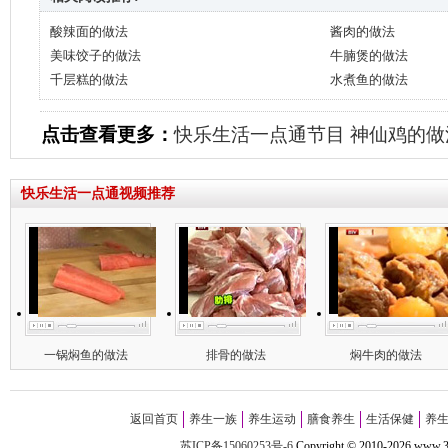
酸辣面的做法
酱肉的做法
美味饺子的做法
牛腩煲的做法
千层糕的做法
水煮鱼的做法
点击查看更多：
快乐生活一点通节目
神仙鸡的做
快乐生活一点通视频推荐
一锅焖鱼的做法
排骨的做法
焖牛肉的做法
返回首页
养生一族
养生运动
膳食养生
生活保健
养
苏ICP备15060253号-6
Copyright
©
2010-
2026 w