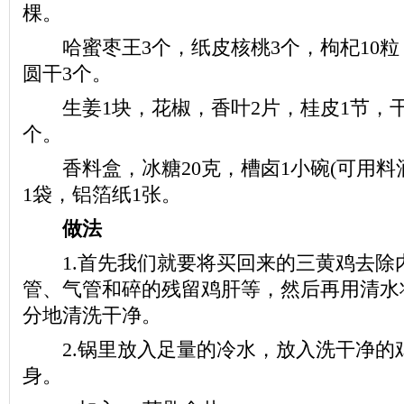
棵。
哈蜜枣王3个，纸皮核桃3个，枸杞10粒
圆干3个。
生姜1块，花椒，香叶2片，桂皮1节，干
个。
香料盒，冰糖20克，槽卤1小碗(可用料酒
1袋，铝箔纸1张。
做法
1.首先我们就要将买回来的三黄鸡去除
管、气管和碎的残留鸡肝等，然后再用清水
分地清洗干净。
2.锅里放入足量的冷水，放入洗干净的
身。