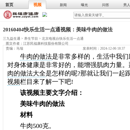
首页
视频
新闻
曝光
问答
男
膳食
保
武术
气功
食谱
营养
20160404快乐生活一点通视频：美味牛肉的做法
三九益生通
>
养生节目
>
北京电视台快乐生活一点通
图文作者：
江苏民福康科技股份有限公司
责编：马瑞
发表时间：2024-12-06 18:37
牛肉的做法
是非常多样的，生活中我们
对身体健康是非常好的，能增强肌肉力量。
肉的做法大全
是怎样的呢?那就让我们一起
视频
栏目来了解一下吧!
该视频主要文字介绍：
美味牛肉的做法
材料
牛肉500克。