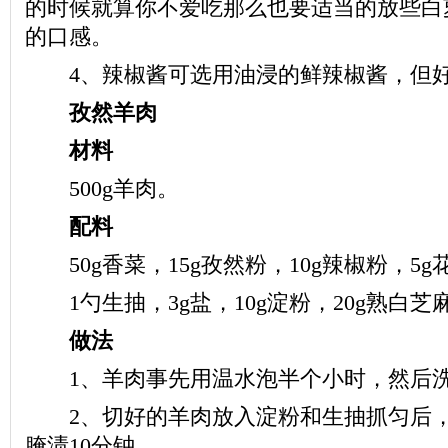
的时候就算你不爱吃那么也要适当的放些白
的口感。
4、辣椒酱可选用油浸的鲜辣椒酱，但好
孜然羊肉
材料
500g羊肉。
配料
50g香菜，15g孜然粉，10g辣椒粉，5g
1勺生抽，3g盐，10g淀粉，20g熟白芝
做法
1、羊肉事先用温水泡半个小时，然后洗
2、切好的羊肉放入淀粉和生抽抓匀后，
腌渍10分钟。