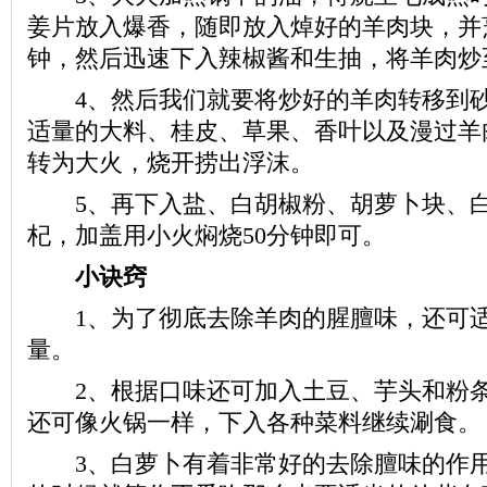
姜片放入爆香，随即放入焯好的羊肉块，并
钟，然后迅速下入辣椒酱和生抽，将羊肉炒
4、然后我们就要将炒好的羊肉转移到砂
适量的大料、桂皮、草果、香叶以及漫过羊
转为大火，烧开捞出浮沫。
5、再下入盐、白胡椒粉、胡萝卜块、白
杞，加盖用小火焖烧50分钟即可。
小诀窍
1、为了彻底去除羊肉的腥膻味，还可适
量。
2、根据口味还可加入土豆、芋头和粉条
还可像火锅一样，下入各种菜料继续涮食。
3、白萝卜有着非常好的去除膻味的作用