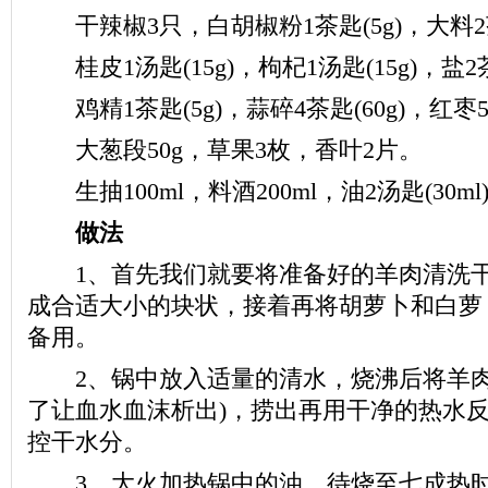
干辣椒3只，白胡椒粉1茶匙(5g)，大料2茶
桂皮1汤匙(15g)，枸杞1汤匙(15g)，盐2茶
鸡精1茶匙(5g)，蒜碎4茶匙(60g)，红枣5
大葱段50g，草果3枚，香叶2片。
生抽100ml，料酒200ml，油2汤匙(30ml
做法
1、首先我们就要将准备好的羊肉清洗干
成合适大小的块状，接着再将胡萝卜和白萝
备用。
2、锅中放入适量的清水，烧沸后将羊肉块
了让血水血沫析出)，捞出再用干净的热水
控干水分。
3、大火加热锅中的油，待烧至七成热时