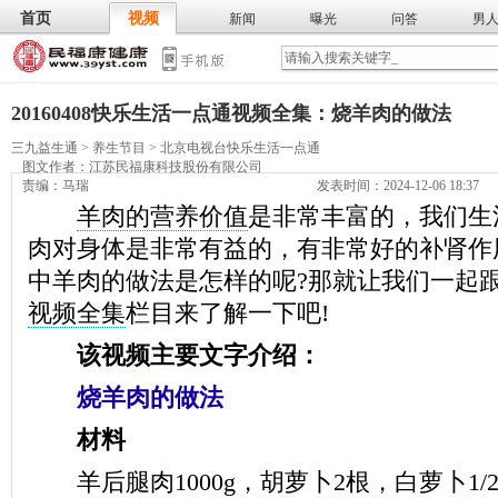
首页
视频
新闻
曝光
问答
男
膳食
保
武术
气功
食谱
营养
20160408快乐生活一点通视频全集：烧羊肉的做法
三九益生通
>
养生节目
>
北京电视台快乐生活一点通
图文作者：
江苏民福康科技股份有限公司
责编：马瑞
发表时间：2024-12-06 18:37
羊肉的营养价值
是非常丰富的，我们生
肉对身体是非常有益的，有非常好的补肾作
中羊肉的做法是怎样的呢?那就让我们一起
视频全集
栏目来了解一下吧!
该视频主要文字介绍：
烧羊肉的做法
材料
羊后腿肉1000g，胡萝卜2根，白萝卜1/2