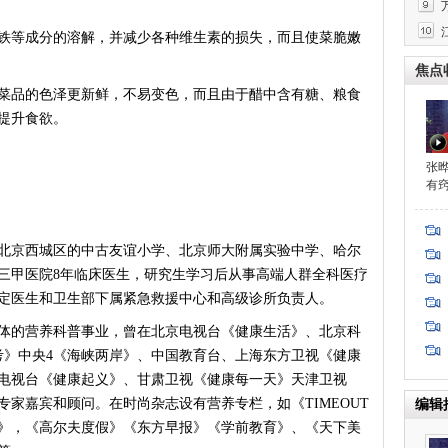
等成分的溶解，并减少各种维生素的损失，而且使菜脆嫩
焦点
品的色泽更新鲜，不易变色，而且由于醋中含有糖、粮食
提升食欲。
张
有
北京西城区的中古友谊小学、北京师大附属实验中学、哈尔
程
三甲医院8年临床医生，研究生学习后从事高端人群全科医疗
定医生和卫生部下属紧急救援中心和高级诊所负责人。
体的营养科普事业，曾在北京电视台《健康生活》、北京科
考》中央4《海峡两岸》、中国教育台、上海东方卫视《健康
电视台《健康起义》、甘肃卫视《健康每一天》天津卫视
家嘉宾和顾问。在时尚杂志设有营养专栏，如《TIMEOUT
编辑
》，《高尔夫度假》《东方早报》《学前教育》、《天下美