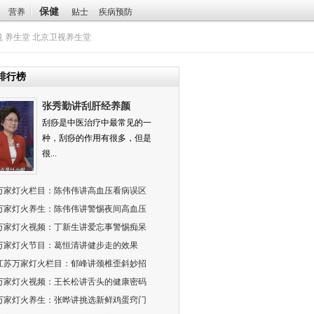
保健
营养
贴士
疾病预防
悦
养生堂
北京卫视养生堂
排行榜
张秀勤讲刮肝经养颜
刮痧是中医治疗中最常见的一
种，刮痧的作用有很多，但是
很...
万家灯火栏目：陈伟伟讲高血压看病误区
万家灯火养生：陈伟伟讲警惕夜间高血压
万家灯火视频：丁新生讲爱忘事警惕痴呆
万家灯火节目：葛恒清讲健步走的效果
江苏万家灯火栏目：郁峰讲颈椎歪斜妙招
万家灯火视频：王长松讲舌头的健康密码
万家灯火养生：张晔讲挑选新鲜鸡蛋窍门