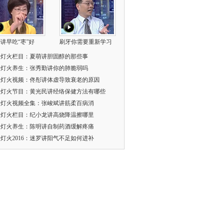
讲早吃“枣”好
刷牙你需要重新学习
家灯火栏目：夏萌讲胆固醇的那些事
家灯火养生：张秀勤讲你的肺脆弱吗
家灯火视频：佟彤讲体虚导致衰老的原因
家灯火节目：黄光民讲经络保健方法有哪些
家灯火视频全集：张峻斌讲筋柔百病消
家灯火栏目：纪小龙讲高烧降温擦哪里
家灯火养生：陈明讲自制药酒缓解疼痛
灯火2016：迷罗讲阳气不足如何进补