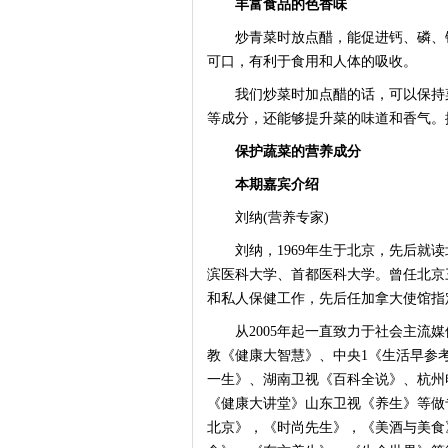
丰富食品的色香味
炒青菜时放点醋，能促进钙、磷、铁
可口，有利于食用和人体的吸收。
我们炒菜时加点醋的话，可以保持菜
等成分，还能够提升菜的味道和香气。
保护蔬菜的营养成分
本期嘉宾介绍
刘纳(营养专家)
刘纳，1969年生于北京，先后就读
滨医科大学、首都医科大学。曾任北京
和私人保健工作，先后任加拿大使馆指
从2005年起一直致力于社会主流媒
教《健康大智慧》、中央1《生活早参
一生》、湖南卫视《百科全说》、杭州
《健康大讲堂》山东卫视《养生》等做专
北京》，《时尚先生》，《美酒与美食