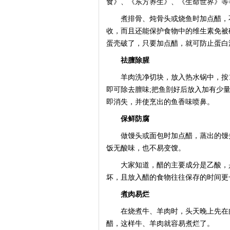
食》、《东方养生》、《生命世界》等
煮排骨、炖骨头或烧鱼时加点醋，不
收，而且还能保护食物中的维生素免被
蛋壳破了，只要加点醋，就可防止蛋白
祛膻除腥
羊肉洗净切块，放入热水锅中，按1千
即可除去膻味;把鱼剖好后放入加有少
即消失，并使烹出的鱼香味喷鼻。
保鲜防腐
做馒头或面包时加点醋，蒸出的馒头或
饭无酸味，也不易变馊。
大家知道，醋的主要成分是乙酸，是
坏，且放入醋的食物往往保存的时间更
煮肉易烂
在烧煮牛、羊肉时，头天晚上先在肉
醋，这样牛、羊肉就容易煮烂了。