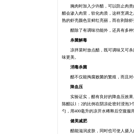
腌肉时加入少许醋，可以防止肉类的
醋会渗入肉里，软化肉质，这样烹调之
熟的虾壳颜色呈鲜红亮丽，而在剥除虾
醋除了有调味功能外，还具有多种营
杀菌解毒
凉拌菜时放点醋，既可调味又可杀菌
味更美。
消毒杀菌
醋不仅能掏腐败菌的繁殖，而且对各
降血压
实验证实，醋有良好的降血压效果。
陈醋以1：2的比例在阴凉处密封浸泡3
勺，用400毫升的凉开水稀释后空腹服
健美减肥
醋能滋润皮肤，同时也可使人摄入的