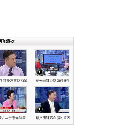
可能喜欢
生讲爱忘事防痴呆
黄光民讲经络如何养生
云讲从步态知健康
母义明讲高血脂的原因