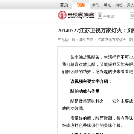
首页
视频
新闻
曝光
问答
男
20140727江苏卫视万家灯火
三九益生通
>
养生节目
>
江苏卫视万家灯火
图
柴米油盐酱醋茶，生活样样不可少。
我们总喜欢放点醋，节能提鲜又能去腥
们解读醋的功效，感兴趣的快来看看吧
该视频主要文字介绍：
醋的功效与作用
醋是做菜调味料之一，它的主要成分
他的功效哦。
质量好的醋，酸而微甜，带有香味，
饪或凉拌色香味俱佳的美味佳肴。