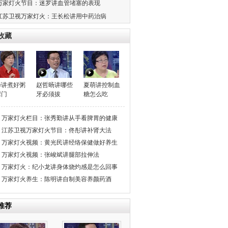
万家灯火节目：迷罗讲血管堵塞的表现
江苏卫视万家灯火：王长松讲用中药治病
收藏
晔讲煮好粥
赵哲旸讲哪些
夏萌讲控制血
窍门
牙必须拔
糖怎么吃
万家灯火栏目：张秀勤讲从手看脾胃的健康
度
江苏卫视万家灯火节目：佟彤讲补肾大法
万家灯火视频：黄光民讲经络保健做好养生
万家灯火视频：张峻斌讲腿部拉伸法
万家灯火：纪小龙讲身体烧灼感是怎么回事
万家灯火养生：陈明讲自制美容养颜药酒
推荐