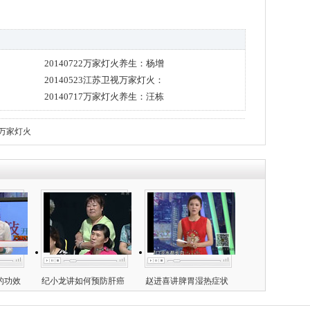
20140722万家灯火养生：杨增
20140523江苏卫视万家灯火：
20140717万家灯火养生：汪栋
万家灯火
的功效
纪小龙讲如何预防肝癌
赵进喜讲脾胃湿热症状