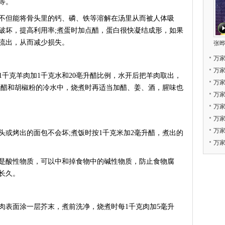
等。
但能将骨头里的钙、磷、铁等溶解在汤里从而被人体吸
破坏，提高利用率;煮蛋时加点醋，蛋白很快凝结成形，如果
流出，从而减少损失。
张晔
万
万
克羊肉加1千克水和20亳升醋比例，水开后把羊肉取出，
万
量醋和胡椒粉的冷水中，烧煮时再适当加醋、姜、酒，腥味也
万
万
万
万
烤出的面包不会坏;煮饭时按1千克米加2毫升醋，煮出的
万家
酸性物质，可以中和掉食物中的碱性物质，防止食物腐
长久。
表面涂一层芥末，煮前洗净，烧煮时每1千克肉加5毫升