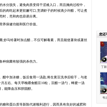
水分脱失，避免肉质变得干涩难入口，而且腌肉过程中，
后的肉吃起来更软嫩可口;烹调虾子的时候滴少许醋，可让煮
壳时，壳和肉也容易分离。
养保健功能和医疗价值。
您还
;炒马铃薯时加点醋，不仅可解毒素，而且能使薯块或薯丝
种病菌有较强的杀伤力。
丁新
醋中加冰糖，饭后食用一汤匙;将生黄豆洗净后晾干，与老
个月左右。每天早晚嚼食醋豆10粒，豆醋一汤勺，蜂蜜一汤
用，能降血压和胆固醇。
韦
糖和蛋白质等新陈代谢顺利进行，因而具有良好的减肥和