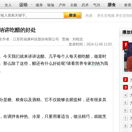
运动
膳食
人
女人
健身
瑜伽
户外
太极
武术
气功
食谱
热搜：
养生堂视频
养生堂悦
：刘纳讲吃醋的好处
播放
文作者：
江苏民福康科技股份有限公司
责编：刘程忠
发表时间：2024-12-06 12:03
今天我们就来讲讲这醋。几乎每个人每天都吃醋，做菜时
。那么除了这些，醋还有什么好处呢?请看营养专家
刘纳
为我
。
是糖、粮食以及酒精。它不仅能够去腥提鲜，还有很多其
在调拌各种热、冷菜，只要用量适当，做法精巧，就能烹