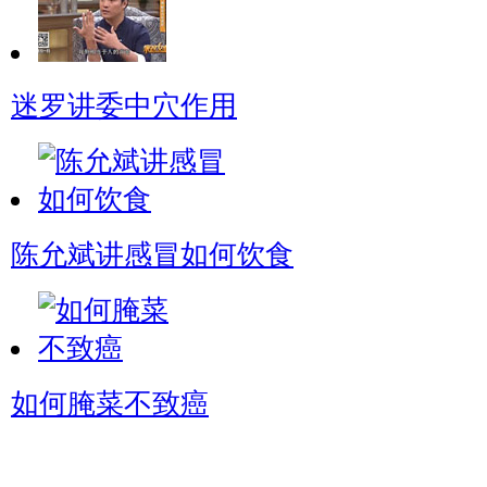
迷罗讲委中穴作用
陈允斌讲感冒如何饮食
如何腌菜不致癌