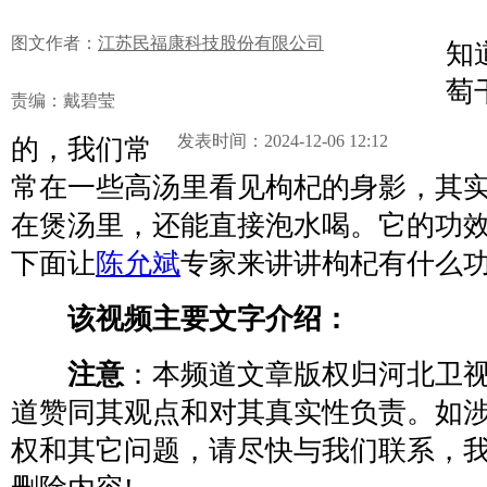
枸
图文作者：
江苏民福康科技股份有限公司
知
萄
责编：戴碧莹
发表时间：2024-12-06 12:12
的，我们常
常在一些高汤里看见枸杞的身影，其
在煲汤里，还能直接泡水喝。它的功
下面让
陈允斌
专家来讲讲枸杞有什么
该视频主要文字介绍：
注意
：本频道文章版权归河北卫
道赞同其观点和对其真实性负责。如
权和其它问题，请尽快与我们联系，