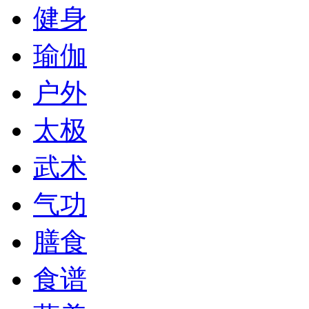
健身
瑜伽
户外
太极
武术
气功
膳食
食谱