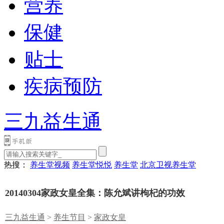
营养
保健
贴士
疾病预防
三九益生通
热搜：
养生堂视频
养生堂悦悦
养生堂
北京卫视养生堂
20140304家政女皇全集：陈允斌讲枸杞的功效
三九益生通
>
养生节目
>
家政女皇