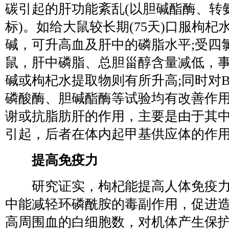
碳引起的肝功能紊乱(以胆碱酯酶、转
标)。如给大鼠较长期(75天)口服枸杞
碱，可升高血及肝中的磷脂水平;受四
鼠，肝中磷脂、总胆甾醇含量减低，
碱或枸杞水提取物则有所升高;同时对BS
磷酸酶、胆碱酯酶等试验均有改善作
谢或抗脂肪肝的作用，主要是由于其
引起，后者在体内起甲基供应体的作
提高免疫力
研究证实，枸杞能提高人体免疫力
中能减轻环磷酰胺的毒副作用，促进
高周围血的白细胞数，对机体产生保