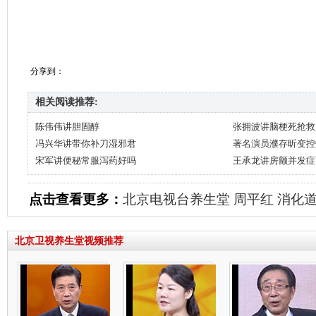
分享到：
相关阅读推荐:
陈伟伟讲胆固醇
张拥波讲脑梗死抢救
冯兴华讲带你补刀湿邪君
著名演员濮存昕变控
宋军讲便秘常服泻药好吗
王承龙讲房颤并发症
点击查看更多：
北京电视台养生堂
周平红
消化
北京卫视养生堂视频推荐