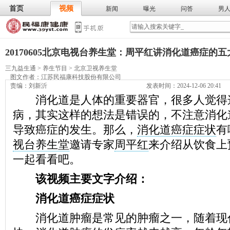
首页
视频
新闻
曝光
问答
男
膳食
保
武术
气功
食谱
营养
20170605北京电视台养生堂：周平红讲消化道癌症的
三九益生通
>
养生节目
>
北京卫视养生堂
图文作者：
江苏民福康科技股份有限公司
责编：刘新沂
发表时间：2024-12-06 20:41
消化道是人体的重要器官，很多人觉得
病，其实这样的想法是错误的，不注意消化
导致癌症的发生。那么，
消化道癌症症状
有
视台养生堂
邀请专家
周平红
来介绍从饮食上
一起看看吧。
该视频主要文字介绍：
消化道癌症症状
消化道肿瘤是常见的肿瘤之一，随着现