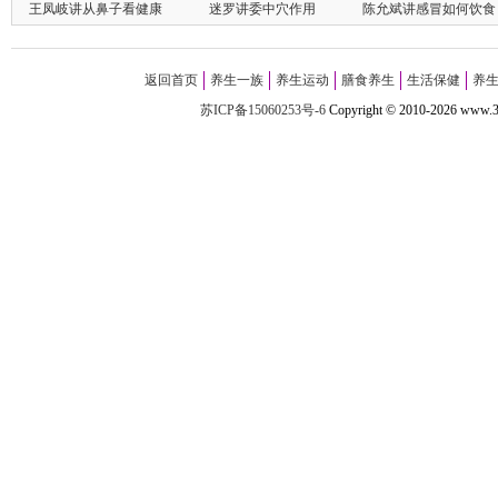
王凤岐讲从鼻子看健康
迷罗讲委中穴作用
陈允斌讲感冒如何饮食
返回首页
养生一族
养生运动
膳食养生
生活保健
养
苏ICP备15060253号-6
Copyright
©
2010-
2026 w