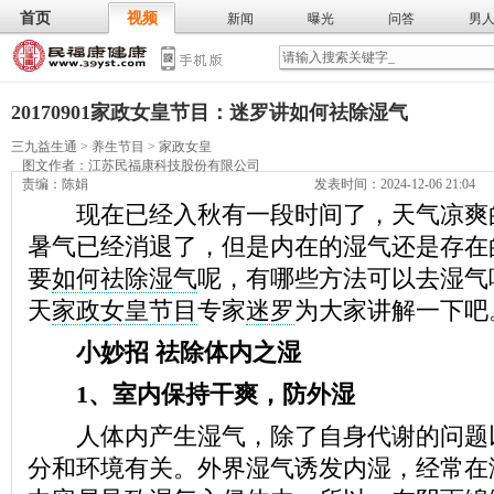
首页
视频
新闻
曝光
问答
男
膳食
保
武术
气功
食谱
营养
20170901家政女皇节目：迷罗讲如何祛除湿气
三九益生通
>
养生节目
>
家政女皇
图文作者：
江苏民福康科技股份有限公司
责编：陈娟
发表时间：2024-12-06 21:04
现在已经入秋有一段时间了，天气凉爽
暑气已经消退了，但是内在的湿气还是存在
要
如何祛除湿气
呢，有哪些方法可以去湿气
天
家政女皇节目
专家
迷罗
为大家讲解一下吧
小妙招 祛除体内之湿
1、室内保持干爽，防外湿
人体内产生湿气，除了自身代谢的问题
分和环境有关。外界湿气诱发内湿，经常在