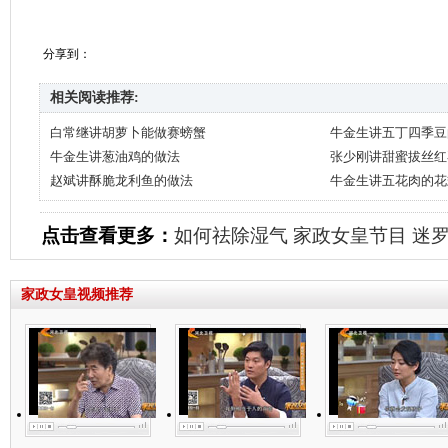
分享到：
相关阅读推荐:
白常继讲胡萝卜能做赛螃蟹
牛金生讲五丁四季豆
牛金生讲葱油鸡的做法
张少刚讲甜蜜拔丝红
赵斌讲酥脆龙利鱼的做法
牛金生讲五花肉的花
点击查看更多：
如何祛除湿气
家政女皇节目
迷
家政女皇视频推荐