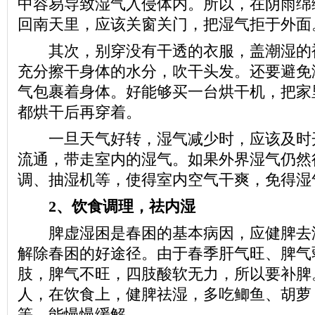
中容易导致湿气入侵体内。所以，在阴雨绵
回南天里，应该关窗关门，把湿气拒于外面
其次，别穿没有干透的衣服，盖潮湿的
充分擦干身体的水分，吹干头发。还要避免
气包裹着身体。好能够买一台烘干机，把家
都烘干后再穿着。
一旦天气好转，湿气减少时，应该及时
流通，带走室内的湿气。如果外界湿气仍然
调、抽湿机等，使得室内空气干爽，免得湿
2、饮食调理，祛内湿
脾虚湿困是春困的基本病因，应健脾去
解除春困的好途径。由于春季肝气旺、脾气
肢，脾气不旺，四肢酸软无力，所以要补脾
人，在饮食上，健脾祛湿，多吃鲫鱼、胡萝
等，能慢慢缓解。