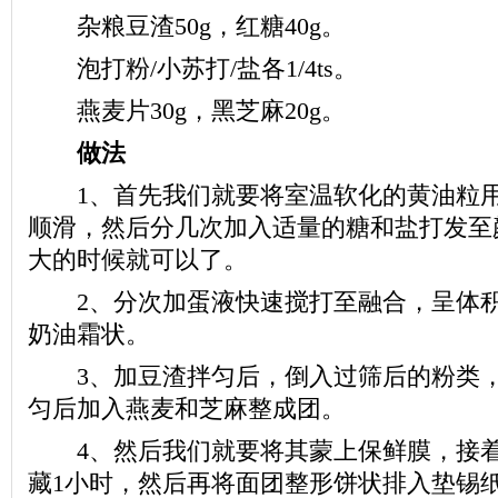
杂粮豆渣50g，红糖40g。
泡打粉/小苏打/盐各1/4ts。
燕麦片30g，黑芝麻20g。
做法
1、首先我们就要将室温软化的黄油粒用
顺滑，然后分几次加入适量的糖和盐打发至
大的时候就可以了。
2、分次加蛋液快速搅打至融合，呈体积
奶油霜状。
3、加豆渣拌匀后，倒入过筛后的粉类，
匀后加入燕麦和芝麻整成团。
4、然后我们就要将其蒙上保鲜膜，接着
藏1小时，然后再将面团整形饼状排入垫锡