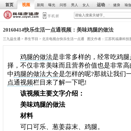
首页
视频
运动
新闻
曝光
问答
男人
女人
健身
瑜
20160414快乐生活一点通视频：美味鸡腿的做法
三九益生通
>
养生节目
>
北京电视台快乐生活一点通
图文作者：
江苏民福康科技
鸡腿的做法
是非常多样的，经常吃鸡腿
择，不仅非常美味而且营养价值也是非常高
中
鸡腿的做法大全
是怎样的呢?那就让我们
点通视频
栏目来了解一下吧!
该视频主要文字介绍：
美味鸡腿的做法
材料
可口可乐、葱姜蒜末、鸡腿。