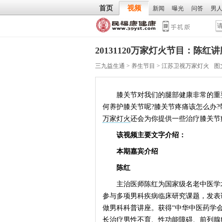
首页
视频
新闻
曝光
问答
男
20131120万家灯火节目：陈红
三九益生通
>
养生节目
>
江苏卫视万家灯火
图
膝关节对我们的腿部健康非常的重要
何养护膝关节呢?膝关节疼痛该怎么办
万家灯火
还会为你提供一些治疗膝关节
该视频主要文字介绍：
本期嘉宾介绍
陈红
主治医师陈红为国家级名老中医学术
参与多项男科疾病临床研究课题，发表
做男科科普讲座。获得“中华中医药学会
长治疗男性不育、性功能障碍、前列腺