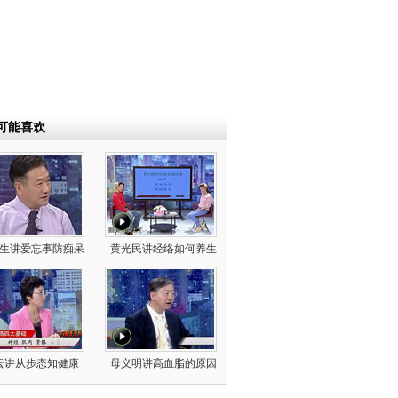
可能喜欢
生讲爱忘事防痴呆
黄光民讲经络如何养生
云讲从步态知健康
母义明讲高血脂的原因