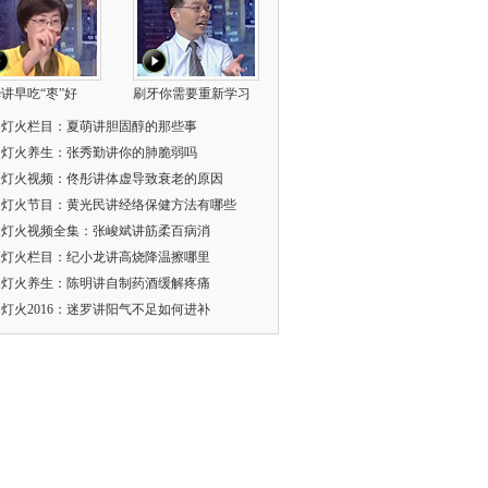
讲早吃“枣”好
刷牙你需要重新学习
家灯火栏目：夏萌讲胆固醇的那些事
家灯火养生：张秀勤讲你的肺脆弱吗
家灯火视频：佟彤讲体虚导致衰老的原因
家灯火节目：黄光民讲经络保健方法有哪些
家灯火视频全集：张峻斌讲筋柔百病消
家灯火栏目：纪小龙讲高烧降温擦哪里
家灯火养生：陈明讲自制药酒缓解疼痛
灯火2016：迷罗讲阳气不足如何进补