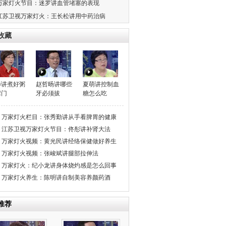
万家灯火节目：迷罗讲血管堵塞的表现
江苏卫视万家灯火：王长松讲用中药治病
收藏
晔讲煮好粥
赵哲旸讲哪些
夏萌讲控制血
窍门
牙必须拔
糖怎么吃
万家灯火栏目：张秀勤讲从手看脾胃的健康
度
江苏卫视万家灯火节目：佟彤讲补肾大法
万家灯火视频：黄光民讲经络保健做好养生
万家灯火视频：张峻斌讲腿部拉伸法
万家灯火：纪小龙讲身体烧灼感是怎么回事
万家灯火养生：陈明讲自制美容养颜药酒
推荐