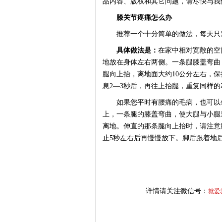
品内容、版权和其它问题，请尽快与我
膝关节疼痛怎么办
推荐一个十分简单的做法，每天只需
具体做法是：
在家中相对宽敞的空
地放在身体左右两侧。一条腿膝盖弯曲
腿向上抬，离地面大约10公分左右，
息2—3秒后，再往上抬腿，重复同样的
如果您平时有腰痛的毛病，也可以坐
上，一条腿的膝盖弯曲，使大腿与小腿
离地。伸直的那条腿向上抬时，请注意
止5秒左右后再慢慢放下。脚后跟着地后
详情请关注微信号：
就爱