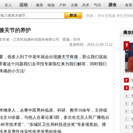
运动
膳食
人
女人
健身
瑜伽
户外
太极
武术
气功
食谱
热搜：
养生堂视频
养生堂悦
讲膝关节的养护
播放
文作者：
江苏民福康科技股份有限公司
责编：刘书
发表时间：2024-12-06 11:12
，很多人到了中老年就会出现
膝关节疼痛
，那么我们该如
?带着这个问题我们去寻找专家陈红来为我们解答，同时我们
疼痛的小方法!
继承人，从事中医男科临床、科研、教学10余年，主持或
论文10余篇，与他人合著论著3部，多次在北京人民广播电台
科学技术奖”、“东城区卫生局科技进步奖”等多项奖励。擅
疾患及男性传染性疾患等男科疾病。