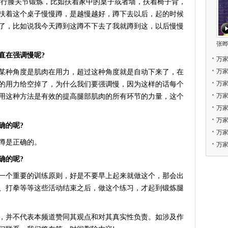
行膝关节锻炼，比如扶着家中的桌子或者墙，扶着椅子背，
扶着这个桌子慢慢蹲，是越慢越好，蹲下去以后，起的时候
够了，比如说我今天蹲到这蹲不下去了我就蹲到这，以后慢慢
张晔
直在强调慢呢?
万
万
种角度是肌肉在用力，超过这种角度就是自动下来了，在
万
的用力给空掉了，为什么我们要强调慢，因为这样的话每个
万
用这种方法是有效的提高腿部肌肉的所有环节的力量，这个
万
万
确的呢?
万
蹲是正确的。
万家
确的呢?
个重要的训练原则，好是不要早上起来就做这个，那会出
、打拳等等这些活动结束之后，做这个练习，才起到锻炼腿
，并不代表本频道赞同其观点和对其真实性负责。如涉及作