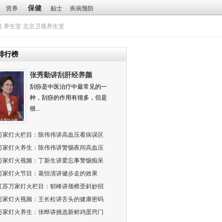
保健
营养
贴士
疾病预防
悦
养生堂
北京卫视养生堂
排行榜
张秀勤讲刮肝经养颜
刮痧是中医治疗中最常见的一
种，刮痧的作用有很多，但是
很...
万家灯火栏目：陈伟伟讲高血压看病误区
万家灯火养生：陈伟伟讲警惕夜间高血压
万家灯火视频：丁新生讲爱忘事警惕痴呆
万家灯火节目：葛恒清讲健步走的效果
江苏万家灯火栏目：郁峰讲颈椎歪斜妙招
万家灯火视频：王长松讲舌头的健康密码
万家灯火养生：张晔讲挑选新鲜鸡蛋窍门