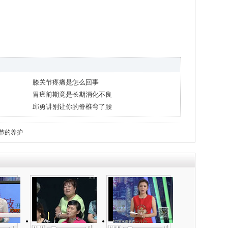
膝关节疼痛是怎么回事
胃癌前期竟是长期消化不良
邱勇讲别让你的脊椎弯了腰
节的养护