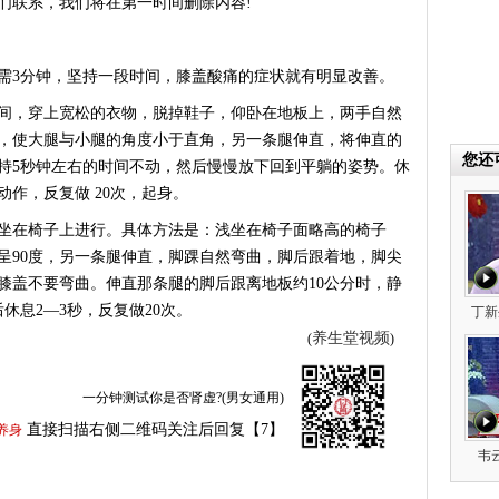
们联系，我们将在第一时间删除内容!
3分钟，坚持一段时间，膝盖酸痛的症状就有明显改善。
间，穿上宽松的衣物，脱掉鞋子，仰卧在地板上，两手自然
，使大腿与小腿的角度小于直角，另一条腿伸直，将伸直的
您还
保持5秒钟左右的时间不动，然后慢慢放下回到平躺的姿势。休
动作，反复做 20次，起身。
在椅子上进行。具体方法是：浅坐在椅子面略高的椅子
呈90度，另一条腿伸直，脚踝自然弯曲，脚后跟着地，脚尖
膝盖不要弯曲。伸直那条腿的脚后跟离地板约10公分时，静
休息2—3秒，反复做20次。
丁新
养生堂视频
(
)
一分钟测试你是否肾虚?(男女通用)
直接扫描右侧二维码关注后回复【7】
养身
韦