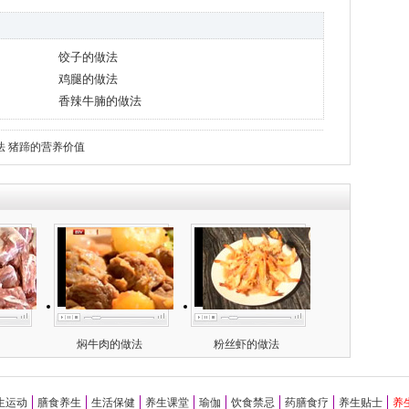
饺子的做法
鸡腿的做法
香辣牛腩的做法
法
猪蹄的营养价值
焖牛肉的做法
粉丝虾的做法
生运动
膳食养生
生活保健
养生课堂
瑜伽
饮食禁忌
药膳食疗
养生贴士
养