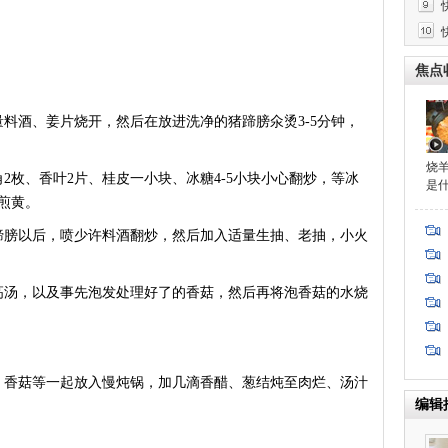
焦点
酒、姜片烧开，然后在放进洗净的猪蹄膀氽烫3-5分钟，
烧
枚、香叶2片、桂皮一小块、冰糖4-5小块小心翻炒，等冰
是
煎黄。
膀以后，喷少许料酒翻炒，然后加入适量生抽、老抽，小火
汤，以及事先泡发处理好了的香菇，然后再将泡香菇的水烧
香菇等一起放入慢炖锅，加几滴香醋、葱结炖至肉烂、汤汁
编辑