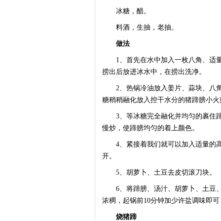
冰糖，醋。
料酒，生抽，老抽。
做法
1、首先在水中加入一枚八角、适量料
捞出后放进冰水中，在捞出洗净。
2、热锅冷油放入姜片、蒜块、八角2
糖稍稍融化放入控干水分的猪蹄膀小火
3、等冰糖完全融化并均匀的裹住蹄
慢炒，使蹄膀均匀的着上颜色。
4、紧接着我们就可以加入适量的高
开。
5、胡萝卜、土豆去皮切滚刀块。
6、将蹄膀、汤汁、胡萝卜、土豆、
浓稠，起锅前10分钟加少许盐调味即可
烧猪蹄