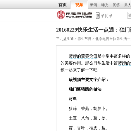
首页
视频
新闻
曝光
问答
男
20160229快乐生活一点通：独
三九益生通
>
养生节目
>
北京电视台快乐生活一
猪蹄的营养价值
是非常丰富多样的
的美容作用。那么日常生活中酱
猪蹄的
频一起来了解一下吧!
该视频主要文字介绍：
独门酱猪蹄的做法
材料
猪蹄，香菇，胡萝卜。
土豆，八角，葱，姜。
蒜，香叶，桂皮，盐。