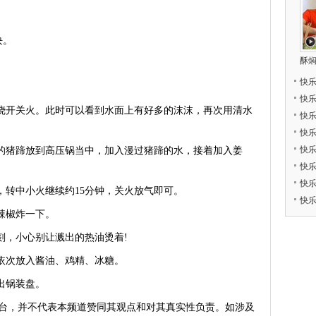
块。
酥
快
快
烧开关火。此时可以看到水面上有好多的沫沫，再次用清水
快
快
快
的猪蹄放到高压锅当中，加入漫过猪蹄的水，接着加入姜
快
快
，转中小火继续约15分钟，关火放气即可。
快
辣椒炸一下。
，小心别让溅出的热油烫着!
依次放入酱油、鸡精、冰糖。
出锅装盘。
台，并不代表本频道赞同其观点和对其真实性负责。如涉及