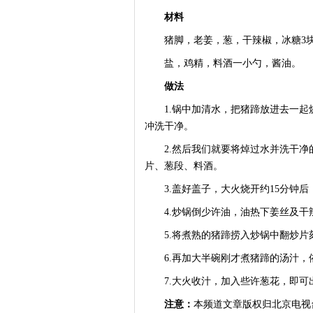
材料
猪脚，老姜，葱，干辣椒，冰糖3
盐，鸡精，料酒一小勺，酱油。
做法
1.锅中加清水，把猪蹄放进去一起
冲洗干净。
2.然后我们就要将焯过水并洗干净
片、葱段、料酒。
3.盖好盖子，大火烧开约15分钟后
4.炒锅倒少许油，油热下姜丝及干
5.将煮熟的猪蹄捞入炒锅中翻炒片刻
6.再加大半碗刚才煮猪蹄的汤汁，
7.大火收汁，加入些许葱花，即可
注意：
本频道文章版权归北京电视