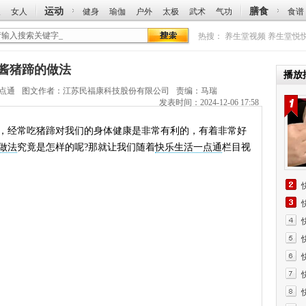
运动
膳食
人
女人
健身
瑜伽
户外
太极
武术
气功
食谱
热搜：
养生堂视频
养生堂悦
门酱猪蹄的做法
播放
点通
图文作者：
江苏民福康科技股份有限公司
责编：马瑞
发表时间：2024-12-06 17:58
，经常吃猪蹄对我们的身体健康是非常有利的，有着非常好
做法
究竟是怎样的呢?那就让我们随着
快乐生活一点通
栏目视