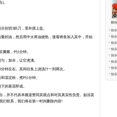
合)。
酥
分别切3斜刀，里外摸上盐。
快
快
量的油，然后用中火将油烧热，接着将鱼加入其中，开始
快
快
豆瓣酱，约1分钟。
快
匀，加水，让它煮沸。
快
快
0分钟左右。其间往鱼上浇汤汁一到两次。
快
和湿淀粉，煮约1分钟。
下的葱花即成。
台，并不代表本频道赞同其观点和对其真实性负责。如涉及
我们联系，我们将在第一时间删除内容!