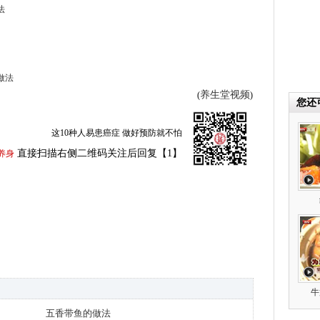
法
做法
养生堂视频
(
)
您还
这10种人易患癌症 做好预防就不怕
直接扫描右侧二维码关注后回复【1】
养身
牛
五香带鱼的做法