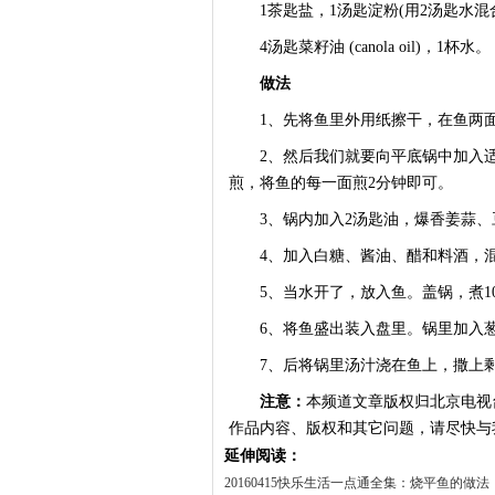
1茶匙盐，1汤匙淀粉(用2汤匙水混
4汤匙菜籽油 (canola oil)，1杯水。
做法
1、先将鱼里外用纸擦干，在鱼两面
2、然后我们就要向平底锅中加入适
煎，将鱼的每一面煎2分钟即可。
3、锅内加入2汤匙油，爆香姜蒜、
4、加入白糖、酱油、醋和料酒，混
5、当水开了，放入鱼。盖锅，煮1
6、将鱼盛出装入盘里。锅里加入葱
7、后将锅里汤汁浇在鱼上，撒上剩
注意：
本频道文章版权归北京电视
作品内容、版权和其它问题，请尽快与
延伸阅读：
20160415快乐生活一点通全集：烧平鱼的做法