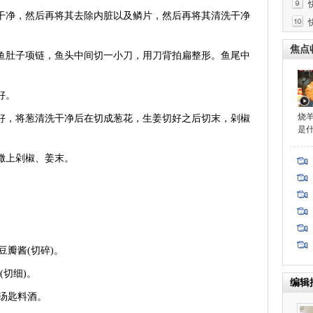
干净，然后再将其去除内脏以及鳞片，然后再将其清洗干净
焦点
鱼肚子项链，鱼头中间切一小刀，用刀背拍扁整形。鱼尾中
好。
烧
好，将葱清洗干净后在切成葱花，生姜切好之后切末，剁椒
是
撒上剁椒、姜末。
辣豆瓣酱(切碎)。
(切细)。
编辑
汤匙料酒。