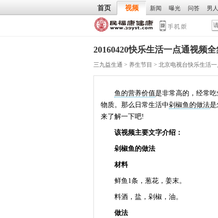
首页
视频
新闻
曝光
问答
男
20160420快乐生活一点通视
三九益生通
>
养生节目
>
北京电视台快乐生活一
鱼的营养价值
是非常高的，经常吃
物质。那么日常生活中
剁椒鱼的做法
是
来了解一下吧!
该视频主要文字介绍：
剁椒鱼的做法
材料
鲜鱼1条，葱花，姜末。
料酒，盐，剁椒，油。
做法