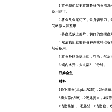
1.首先我们就要将准备好的鱼清洗
备用即可。
2.将鱼头鱼尾切下，鱼身切细刀，
间略微去骨整形。
3.将盘底放上姜片，切好的鱼摆盘
4.然后我们就要将各种调味料准备
切碎备用。
5.将鱼身略微抹上盐，料酒，然后
6.锅内水开，大火蒸8，9分钟。
豆瓣全鱼
材料
1条罗非鱼(tilapia 约2磅)，2汤匙
8瓣大蒜(切碎)，2汤匙姜末，4根葱
1汤匙酱油，1汤匙醋，1汤匙糖，1