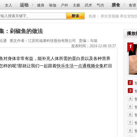
运动
膳食
人
女人
健身
瑜伽
户外
太极
武术
气功
食谱
热搜：
养生堂视频
养生堂悦
频全集：剁椒鱼的做法
播放
点通
图文作者：
江苏民福康科技股份有限公司
责编：马瑞
发表时间：2024-12-06 18:37
鱼对身体非常有益，能补充人体所需的蛋白质以及各种营养
怎样的呢?那就让我们一起跟着
快乐生活一点通视频全集
栏目