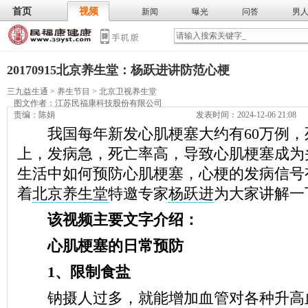
首页
视频
新闻
曝光
问答
男
膳食
保
武术
气功
食谱
营养
20170915北京养生堂：杨跃进讲防范心梗
三九益生通
>
养生节目
>
北京卫视养生堂
图文作者：
江苏民福康科技股份有限公司
责编：陈娟
发表时间：2024-12-06 21:08
我国每年新发心肌梗塞大约有60万例，
上，发病急，死亡率高，导致心肌梗塞成为
生活中如何预防心肌梗塞，心梗的发病信号
着
北京养生堂
特邀专家
杨跃进
为大家讲解一
该视频主要文字介绍：
心肌梗塞的日常预防
1、限制食盐
钠摄人过多，就能增加血管对各种升高