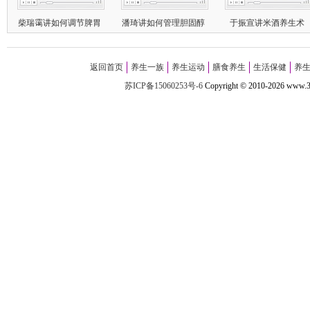
柴瑞霭讲如何调节脾胃
潘琦讲如何管理胆固醇
于振宣讲米酒养生术
返回首页
养生一族
养生运动
膳食养生
生活保健
养
苏ICP备15060253号-6
Copyright
©
2010-
2026 w