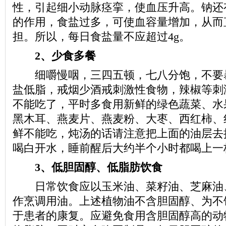
性，引起细小动脉痉挛，使血压升高。钠还
的作用，食盐过多，可使血容量增加，从而
担。所以，每日食盐量不应超过4g。
2、少食多餐
细嚼慢咽，三四五顿，七八分饱，不要
盐低脂，戒烟少酒戒刺激性食物，辣椒等刺
不能吃了，平时多食用新鲜的绿色蔬菜、水
黑木耳、燕麦片、燕麦粉、大枣、西红柿、
鲜不能吃，炖汤的话请注意把上面的油层去
喝白开水，睡前醒后大约半个小时都喝上一
3、低胆固醇、低脂肪饮食
日常饮食应以玉米油、菜籽油、芝麻油
作烹调用油。上述植物油不含胆固醇、为不
于患者的康复。应避免食用含胆固醇高的动