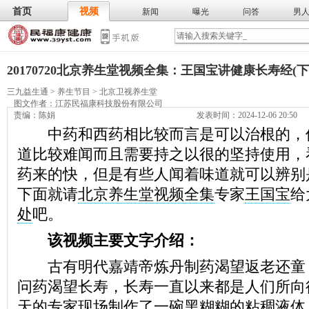
首页
视频
新闻
曝光
问答
男
膳食
保
武术
气功
食谱
营养
20170720北京养生堂视频全集：王国宝讲健康长寿经(下
三九益生通
>
养生节目
>
北京卫视养生堂
图文作者：
江苏民福康科技股份有限公司
责编：陈娟
发表时间：2024-12-06 20:50
中药和西药相比较而言是可以治根的，
道比较难闻而且需要持之以很的坚持使用，
药来的快，但是有些人闻着味道就可以辨别
下面就请
北京养生堂视频全集
专家
王国宝
给
处
吧。
该视频主要文字介绍：
古有明代嘉靖帝炼丹制药渴望返老还童
问药渴望长寿，长寿一直以来都是人们所向
天的专家现场制作了一碗黑糊糊的粘稠液体