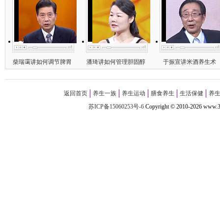
柴瑞霭讲如何调节脾胃
潘琦讲如何管理胆固醇
于振宣讲米酒养生术
返回首页
养生一族
养生运动
膳食养生
生活保健
养
苏ICP备15060253号-6
Copyright
©
2010-
2026 w