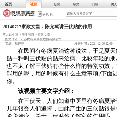
首页
视频
新闻
曝光
问答
男
膳食
保
武术
气功
食谱
营养
20140717家政女皇：陈允斌讲三伏贴的作用
三九益生通
>
养生节目
>
家政女皇
图文作者：
江苏民福康科技股份有限公司
责编：戴碧莹
发表时间：2024-12-06 12:09
在民间有冬病夏治这种说法，于是夏天
贴一种叫三伏贴的贴来治病。比较年轻的朋
也不太了解三伏贴有些什么样的特别功效，
能用的呢，用的时候有什么主意事项?下面
你。
该视频主要文字介绍：
在三伏天，人们知道中医里有冬病夏治
几年很受人们追捧，由此产生的三伏贴很是
阶段治疗。关于三伏贴你了解它的作用吗，