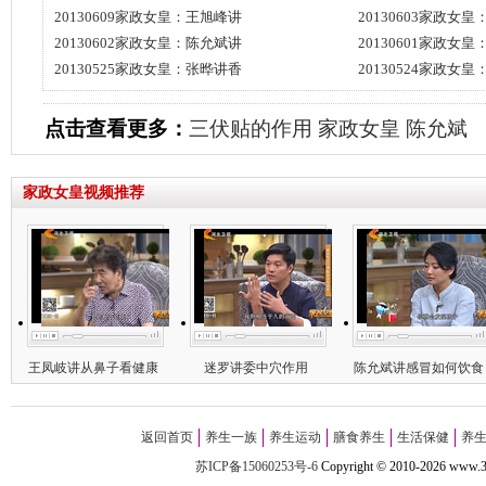
20130609家政女皇：王旭峰讲
20130603家政女
20130602家政女皇：陈允斌讲
20130601家政女
20130525家政女皇：张晔讲香
20130524家政女
点击查看更多：
三伏贴的作用
家政女皇
陈允斌
家政女皇视频推荐
王凤岐讲从鼻子看健康
迷罗讲委中穴作用
陈允斌讲感冒如何饮食
返回首页
养生一族
养生运动
膳食养生
生活保健
养
苏ICP备15060253号-6
Copyright
©
2010-
2026 w