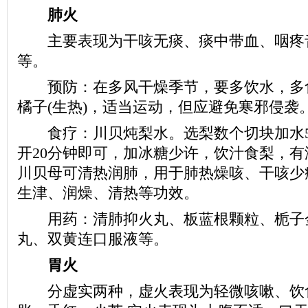
肺火
主要表现为干咳无痰、痰中带血、咽疼
等。
预防：在多风干燥季节，要多饮水，多
橘子(生热)，适当运动，但应避免寒邪侵袭
食疗：川贝炖梨水。选梨数个切块加水5
开20分钟即可，加冰糖少许，饮汁食梨，
川贝母可清热润肺，用于肺热燥咳、干咳少
生津、润燥、清热等功效。
用药：清肺抑火丸、板蓝根颗粒、栀子
丸、双黄连口服液等。
胃火
分虚实两种，虚火表现为轻微咳嗽、饮