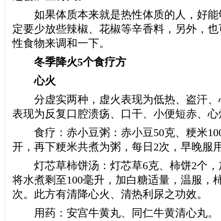
如果体质本来就是热性体质的人，好能
定要少放些辣椒、花椒等辛香料，另外，也
性食物来调和一下。
冬季降火5个食疗方
心火
分虚实两种，虚火表现为低热、盗汗、心
表现为反复口腔溃疡、口干、小便短赤、心
食疗：赤小豆粥：赤小豆50克、粳米10
开，再下粳米共煮为粥，每日2次，早晚服
灯芯草柿饼汤：灯芯草6克、柿饼2个，加
将水煮剩至100毫升，加白糖适量，温服，
次。此方有清降心火、清热利尿之功效。
用药：安宫牛黄丸、同仁牛黄清心丸。