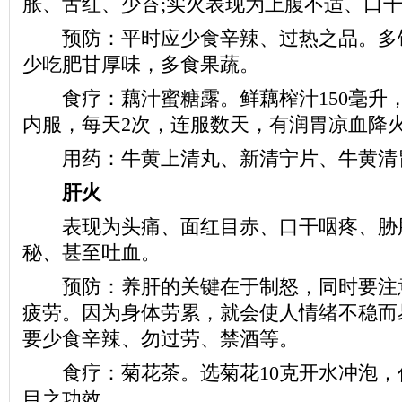
胀、舌红、少苔;实火表现为上腹不适、口
预防：平时应少食辛辣、过热之品。多
少吃肥甘厚味，多食果蔬。
食疗：藕汁蜜糖露。鲜藕榨汁150毫升，
内服，每天2次，连服数天，有润胃凉血降
用药：牛黄上清丸、新清宁片、牛黄清
肝火
表现为头痛、面红目赤、口干咽疼、胁
秘、甚至吐血。
预防：养肝的关键在于制怒，同时要注
疲劳。因为身体劳累，就会使人情绪不稳而
要少食辛辣、勿过劳、禁酒等。
食疗：菊花茶。选菊花10克开水冲泡，
目之功效。