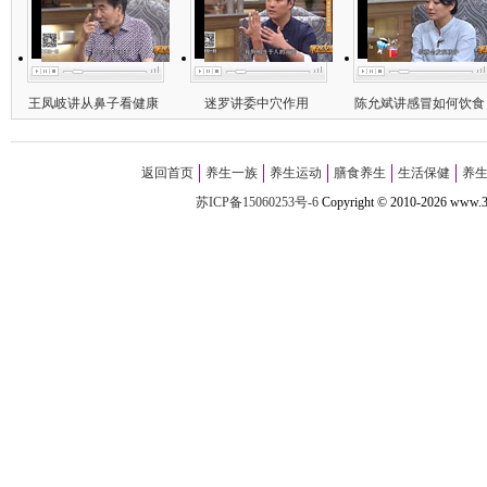
王凤岐讲从鼻子看健康
迷罗讲委中穴作用
陈允斌讲感冒如何饮食
返回首页
养生一族
养生运动
膳食养生
生活保健
养
苏ICP备15060253号-6
Copyright
©
2010-
2026 w