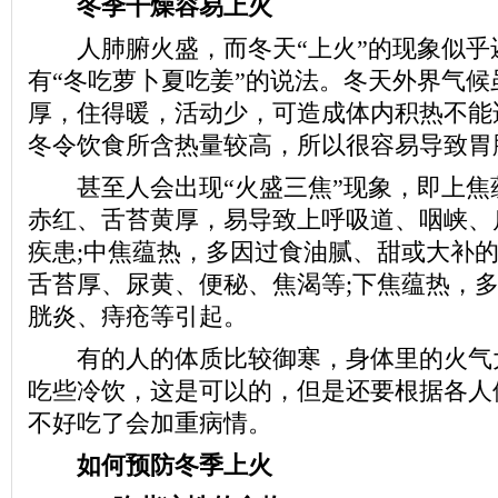
冬季干燥容易上火
人肺腑火盛，而冬天“上火”的现象似乎
有“冬吃萝卜夏吃姜”的说法。冬天外界气候
厚，住得暖，活动少，可造成体内积热不能
冬令饮食所含热量较高，所以很容易导致胃
甚至人会出现“火盛三焦”现象，即上焦
赤红、舌苔黄厚，易导致上呼吸道、咽峡、
疾患;中焦蕴热，多因过食油腻、甜或大补
舌苔厚、尿黄、便秘、焦渴等;下焦蕴热，
胱炎、痔疮等引起。
有的人的体质比较御寒，身体里的火气
吃些冷饮，这是可以的，但是还要根据各人
不好吃了会加重病情。
如何预防冬季上火