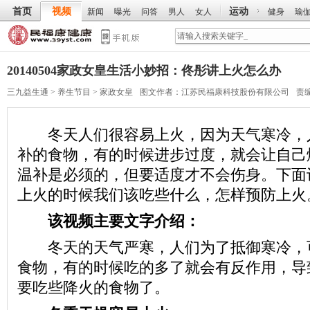
首页
视频
运动
新闻
曝光
问答
男人
女人
健身
瑜
20140504家政女皇生活小妙招：佟彤讲上火怎么办
三九益生通
>
养生节目
>
家政女皇
图文作者：
江苏民福康科技股份有限公司
责
冬天人们很容易上火，因为天气寒冷，
补的食物，有的时候进步过度，就会让自己
温补是必须的，但要适度才不会伤身。下面
上火的时候我们该吃些什么，怎样预防上火
该视频主要文字介绍：
冬天的天气严寒，人们为了抵御寒冷，
食物，有的时候吃的多了就会有反作用，导
要吃些降火的食物了。