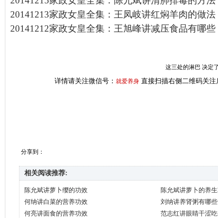
20141215家政女皇全集：陈允斌讲清肺排毒的方法
20141213家政女皇全集：王凤岐讲红焖羊肉的做法
20141212家政女皇全集：王旭峰讲减压食品有哪些
这三处的淋巴 决定了
详情请关注微信号：
直接扫描右侧二维码关注
就爱养身
分享到：
相关阅读推荐:
陈允斌讲萝卜缨的功效
陈允斌讲萝卜的养生
何纳讲白菜的营养功效
刘纳讲养肾粥有哪些
何亮讲面食的营养功效
范志红讲眼睛干涩吃