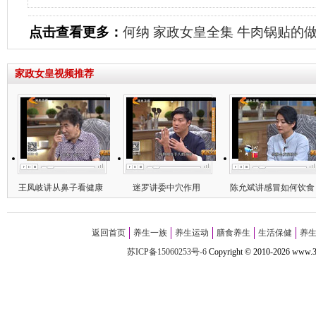
点击查看更多：
何纳
家政女皇全集
牛肉锅贴的
家政女皇视频推荐
王凤岐讲从鼻子看健康
迷罗讲委中穴作用
陈允斌讲感冒如何饮食
返回首页
养生一族
养生运动
膳食养生
生活保健
养
苏ICP备15060253号-6
Copyright
©
2010-
2026 w