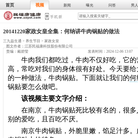
首页
视频
新闻
曝光
问答
男
膳食
保
武术
气功
食谱
营养
20141220家政女皇全集：何纳讲牛肉锅贴的做法
三九益生通
>
养生节目
>
家政女皇
图文作者：
江苏民福康科技股份有限公司
责编：戴碧莹
发表时间：2024-12-06 13:07
牛肉我们都吃过，牛肉不仅好吃，它的
高，常吃对我们的身体很有好处。今天要给
的一种做法，牛肉锅贴。下面就让我们的
何
锅贴要怎么做吧。
该视频主要文字介绍：
在南京，牛肉锅贴死比较有名的，很多
别的爱吃，且百吃不厌。
南京牛肉锅贴，外脆里嫩，馅足汁多。