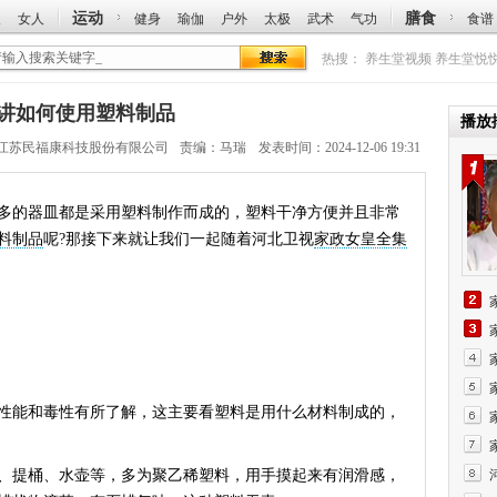
运动
膳食
人
女人
健身
瑜伽
户外
太极
武术
气功
食谱
热搜：
养生堂视频
养生堂悦
旭峰讲如何使用塑料制品
播放
江苏民福康科技股份有限公司
责编：马瑞
发表时间：2024-12-06 19:31
的器皿都是采用塑料制作而成的，塑料干净方便并且非常
料制品
呢?那接下来就让我们一起随着河北卫视
家政女皇全集
能和毒性有所了解，这主要看塑料是用什么材料制成的，
提桶、水壶等，多为聚乙稀塑料，用手摸起来有润滑感，