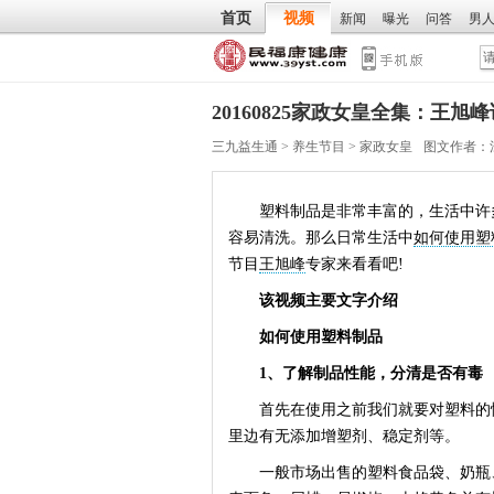
首页
视频
新闻
曝光
问答
男
20160825家政女皇全集：王
三九益生通
>
养生节目
>
家政女皇
图文作者：
塑料制品是非常丰富的，生活中许多
容易清洗。那么日常生活中
如何使用塑
节目
王旭峰
专家来看看吧!
该视频主要文字介绍
如何使用塑料制品
1、了解制品性能，分清是否有毒
首先在使用之前我们就要对塑料的性
里边有无添加增塑剂、稳定剂等。
一般市场出售的塑料食品袋、奶瓶、