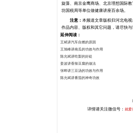
旋藻、南京金鹰商场、北京理想国际教
坊国税局等单位做健康讲座百余场。
注意：
本频道文章版权归河北电视
作品内容、版权和其它问题，请尽快与
延伸阅读：
王斌讲汽车自燃的原因
王旭峰讲南瓜的功效与作用
陈允斌讲吃梨的好处
姜波讲香辣豆腐的做法
张晔讲三豆汤的功效与作用
陈允斌讲番茄的神奇功效
详情请关注微信号：
就爱