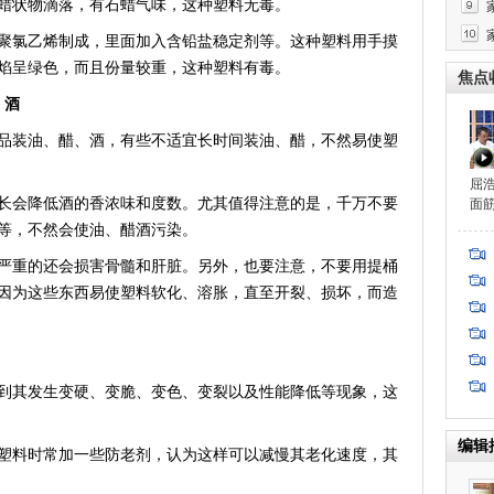
蜡状物滴落，有石蜡气味，这种塑料无毒。
氯乙烯制成，里面加入含铅盐稳定剂等。这种塑料用手摸
焰呈绿色，而且份量较重，这种塑料有毒。
焦点
、酒
装油、醋、酒，有些不适宜长时间装油、醋，不然易使塑
屈
会降低酒的香浓味和度数。尤其值得注意的是，千万不要
面
等，不然会使油、醋酒污染。
重的还会损害骨髓和肝脏。另外，也要注意，不要用提桶
因为这些东西易使塑料软化、溶胀，直至开裂、损坏，而造
其发生变硬、变脆、变色、变裂以及性能降低等现象，这
编辑
料时常加一些防老剂，认为这样可以减慢其老化速度，其