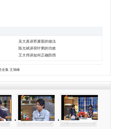
吴大真讲荞麦面的做法
陈允斌讲荷叶粥的功效
王大伟讲如何正确防拐
皇全集
王旭峰