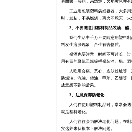
表面象一层蜡，易燃烧，火焰黄色并有
工业用包装塑料袋或容器，大多用聚
时，发粘，不易燃烧，离火即熄灭，火
2、不要随意用塑料制品装油、醋
我们生活中千万不要随意用塑料制品
料发生溶胀现象，产生有害物质。
盛酒也要注意，时间不可过长，过长
用有毒的聚氯乙烯提桶盛装油、醋、酒
人吃用会痛、恶心、皮肤过敏等，严
装煤油、汽油、柴油、甲苯、乙醚等，
成意想不到的后果。
3、注意保养防老化
人们在使用塑料制品时，常常会遇到
就是塑料老化。
人们往往会为解决老化问题，在制塑
实这并未从根本上解决问题。