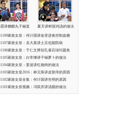
小霞讲糖醋丸子秘笈
夏天讲鲜甜鸡汤的做法
161109家政女皇：何计国讲改变进食控制血糖
161107家政女皇：吴大真讲土豆也能防病
161106家政女皇：于仁文辨别孔雀石绿问题鱼
161105家政女皇：白常继讲干锅萝卜的做法
161104家政女皇：姜波讲红烧肉的做法
161103家政女皇2016：林元珠讲皮肤痒的原因
161102家政女皇全集：何计国讲失明的原因
161101家政女皇视频：冯双庆讲汤圆的做法