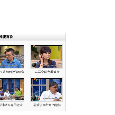
可能喜欢
文讲如何挑选鲫鱼
从耳朵颜色看健康
浩讲猪肉卷的做法
姜波讲焖带鱼的做法