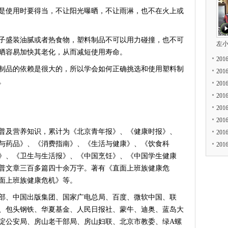
使用时要得当，不让阳光曝晒，不让雨淋，也不在火上或
盛装油腻或者热食物，塑料制品不可以用力碰撞，也不可
左
晒容易加快其老化，从而减短使用寿命。
20
品的依赖是很大的，所以学会如何正确挑选和使用塑料制
20
。
20
20
20
20
及营养知识，累计为《北京青年报》、《健康时报》、
20
与药品》、《消费指南》、《生活与健康》、《饮食科
20
》、《卫生与生活报》、《中国烹饪》、《中国学生健康
普文章三百多篇四十余万字。著有《直面上班族健康危
面上班族健康危机》等。
、中国出版集团、国家广电总局、百度、微软中国、联
、包头钢铁、华夏基金、人民日报社、蒙牛、迪奥、蓝岛大
淀公安局、房山老干部局、房山妇联、北京市教委、绿A螺