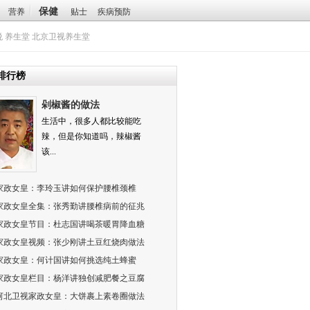
保健
营养
贴士
疾病预防
悦
养生堂
北京卫视养生堂
排行榜
剁椒酱的做法
生活中，很多人都比较能吃
辣，但是你知道吗，辣椒酱
该...
家政女皇：李玲玉讲如何保护腰椎颈椎
家政女皇全集：张秀勤讲腰椎病前的征兆
家政女皇节目：杜志国讲喝茶暖胃降血糖
家政女皇视频：张少刚讲土豆红烧肉做法
家政女皇：何计国讲如何挑选纯土蜂蜜
家政女皇栏目：杨洋讲独创减肥餐之豆腐
河北卫视家政女皇：大饼裹上素卷圈做法