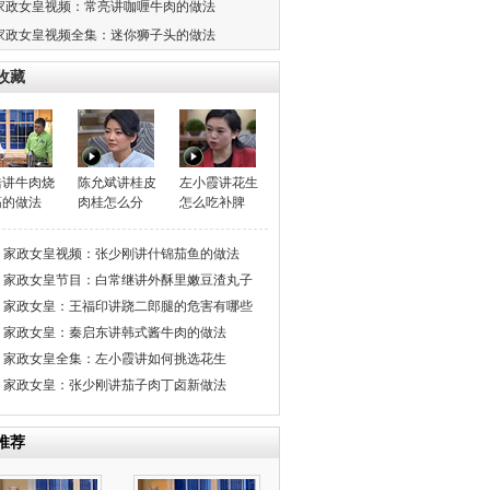
家政女皇视频：常亮讲咖喱牛肉的做法
家政女皇视频全集：迷你狮子头的做法
收藏
浩讲牛肉烧
陈允斌讲桂皮
左小霞讲花生
筋的做法
肉桂怎么分
怎么吃补脾
家政女皇视频：张少刚讲什锦茄鱼的做法
家政女皇节目：白常继讲外酥里嫩豆渣丸子
家政女皇：王福印讲跷二郎腿的危害有哪些
家政女皇：秦启东讲韩式酱牛肉的做法
家政女皇全集：左小霞讲如何挑选花生
家政女皇：张少刚讲茄子肉丁卤新做法
推荐