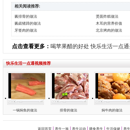
相关阅读推荐:
酱排骨的做法
烫面炸糕做法
酱卤猪蹄的做法
木耳的营养价值
牙签肉的做法
北京烤肉的做法
点击查看更多：
喝苹果醋的好处
快乐生活一点通
快乐生活一点通视频推荐
一锅焖鱼的做法
排骨的做法
焖牛肉的做法
返回首页
养生一族
养生运动
膳食养生
生活保健
养