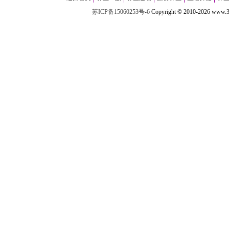
苏ICP备15060253号-6
Copyright
©
2010-
2026 w