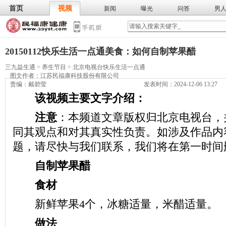
首页
视频
新闻
曝光
问答
男
膳食
保
武术
气功
食谱
营养
20150112快乐生活一点通美食：如何自制苹果醋
三九益生通
>
养生节目
>
北京电视台快乐生活一点通
图文作者：
江苏民福康科技股份有限公司
责编：戴碧莹
发表时间：2024-12-06 13:27
该视频主要文字介绍：
注意
：本频道文章版权归北京电视台，
同其观点和对其真实性负责。如涉及作品内
题，请尽快与我们联系，我们将在第一时间
自制苹果醋
食材
新鲜苹果4个，冰糖适量，米醋适量。
做法