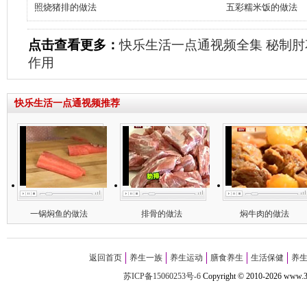
照烧猪排的做法
五彩糯米饭的做法
点击查看更多：
快乐生活一点通视频全集
秘制肘
作用
快乐生活一点通视频推荐
一锅焖鱼的做法
排骨的做法
焖牛肉的做法
返回首页
养生一族
养生运动
膳食养生
生活保健
养
苏ICP备15060253号-6
Copyright
©
2010-
2026 w