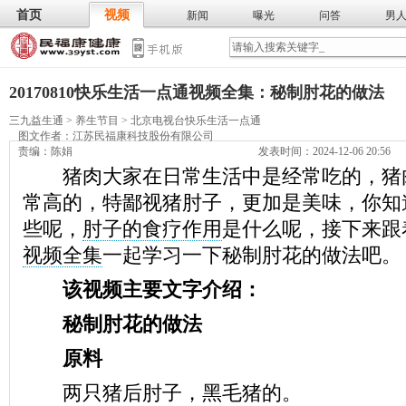
首页
视频
新闻
曝光
问答
男
膳食
保
武术
气功
食谱
营养
20170810快乐生活一点通视频全集：秘制肘花的做法
三九益生通
>
养生节目
>
北京电视台快乐生活一点通
图文作者：
江苏民福康科技股份有限公司
责编：陈娟
发表时间：2024-12-06 20:56
猪肉大家在日常生活中是经常吃的，猪
常高的，特鄙视猪肘子，更加是美味，你知
些呢，
肘子的食疗作用
是什么呢，接下来跟
视频全集
一起学习一下秘制肘花的做法吧。
该视频主要文字介绍：
秘制肘花的做法
原料
两只猪后肘子，黑毛猪的。