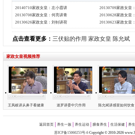
20140710家政女皇：左小霞讲
20130709家政女
20130708家政女皇：何亮讲青
20130628家政女
20130626家政女皇：刘钊讲荷
20130623家政女
点击查看更多：
三伏贴的作用
家政女皇
陈允斌
家政女皇视频推荐
王凤岐讲从鼻子看健康
迷罗讲委中穴作用
陈允斌讲感冒如何饮食
返回首页
养生一族
养生运动
膳食养生
生活保健
养
苏ICP备15060253号-6
Copyright
©
2010-
2026 w