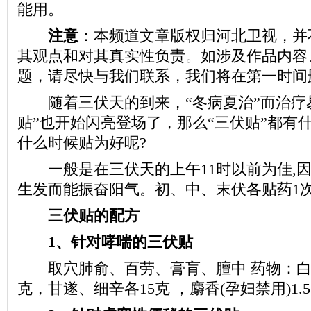
能用。
注意
：本频道文章版权归河北卫视，并
其观点和对其真实性负责。如涉及作品内容
题，请尽快与我们联系，我们将在第一时间
随着三伏天的到来，“冬病夏治”而治疗
贴”也开始闪亮登场了，那么“三伏贴”都有
什么时候贴为好呢?
一般是在三伏天的上午11时以前为佳,因
生发而能振奋阳气。初、中、末伏各贴药1
三伏贴的配方
1、针对哮喘的三伏贴
取穴肺俞、百劳、膏肓、膻中 药物：白芥
克，甘遂、细辛各15克 ，麝香(孕妇禁用)1.