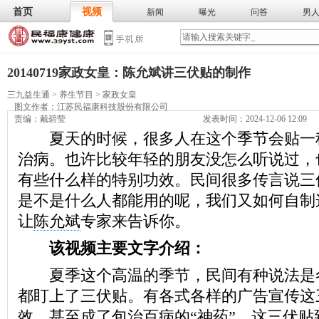
首页
视频
新闻
曝光
问答
男
膳食
保
武术
气功
食谱
营养
20140719家政女皇：陈允斌讲三伏贴的制作
三九益生通
>
养生节目
>
家政女皇
图文作者：
江苏民福康科技股份有限公司
责编：戴碧莹
发表时间：2024-12-06 12:09
夏天的时候，很多人在这个季节会贴一
治病。也许比较年轻的朋友没怎么听说过，
有些什么样的特别功效。民间很多传言说三
是不是什么人都能用的呢，我们又如何自制
让
陈允斌
专家来告诉你。
该视频主要文字介绍：
夏季这个高温的季节，民间有种说法是
都盯上了三伏贴。有各式各样的广告宣传这
效，甚至成了包治百病的“神药”，这三伏贴