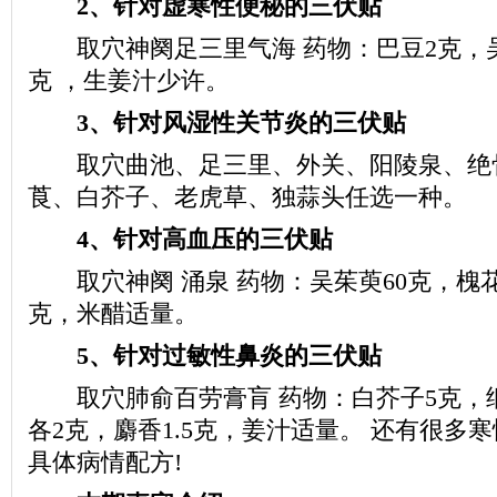
2、针对虚寒性便秘的三伏贴
取穴神阕足三里气海 药物：巴豆2克，吴
克 ，生姜汁少许。
3、针对风湿性关节炎的三伏贴
取穴曲池、足三里、外关、阳陵泉、绝骨
莨、白芥子、老虎草、独蒜头任选一种。
4、针对高血压的三伏贴
取穴神阕 涌泉 药物：吴茱萸60克，槐花3
克，米醋适量。
5、针对过敏性鼻炎的三伏贴
取穴肺俞百劳膏肓 药物：白芥子5克，
各2克，麝香1.5克，姜汁适量。 还有很多
具体病情配方!