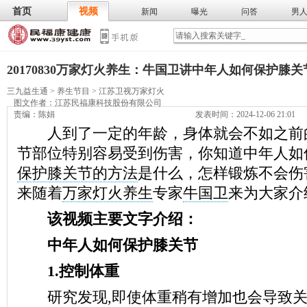
首页
视频
新闻
曝光
问答
男
膳食
保
武术
气功
食谱
营养
20170830万家灯火养生：牛国卫讲中年人如何保护膝关
三九益生通
>
养生节目
>
江苏卫视万家灯火
图文作者：
江苏民福康科技股份有限公司
责编：陈娟
发表时间：2024-12-06 21:01
人到了一定的年龄，身体就会不如之前
节部位特别容易受到伤害，你知道中年人如
保护膝关节的方法
是什么，怎样锻炼不会伤
来随着
万家灯火养生
专家
牛国卫
来为大家介
该视频主要文字介绍：
中年人如何保护膝关节
1.控制体重
研究发现,即使体重稍有增加也会导致关