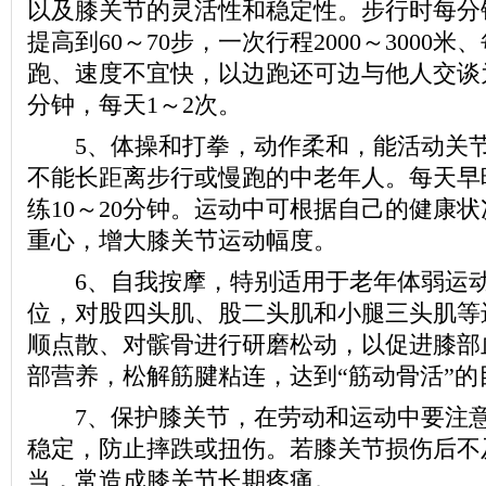
以及膝关节的灵活性和稳定性。步行时每分钟
提高到60～70步，一次行程2000～3000米
跑、速度不宜快，以边跑还可边与他人交谈为
分钟，每天1～2次。
5、体操和打拳，动作柔和，能活动关节
不能长距离步行或慢跑的中老年人。每天早
练10～20分钟。运动中可根据自己的健康
重心，增大膝关节运动幅度。
6、自我按摩，特别适用于老年体弱运动
位，对股四头肌、股二头肌和小腿三头肌等
顺点散、对髌骨进行研磨松动，以促进膝部
部营养，松解筋腱粘连，达到“筋动骨活”的
7、保护膝关节，在劳动和运动中要注意
稳定，防止摔跌或扭伤。若膝关节损伤后不
当，常造成膝关节长期疼痛。