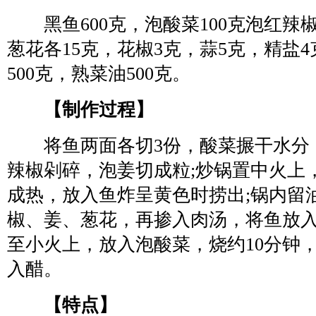
黑鱼600克，泡酸菜100克泡红辣椒
葱花各15克，花椒3克，蒜5克，精盐4
500克，熟菜油500克。
【制作过程】
将鱼两面各切3份，酸菜搌干水分
辣椒剁碎，泡姜切成粒;炒锅置中火上
成热，放入鱼炸呈黄色时捞出;锅内留
椒、姜、葱花，再掺入肉汤，将鱼放
至小火上，放入泡酸菜，烧约10分钟
入醋。
【特点】