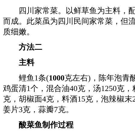
四川家常菜。以鲜草鱼为主料，配
而成。此菜虽为四川民间家常菜，但
质细嫩。
方法二
主料
鲤鱼1条(
1000
克左右)，陈年泡青酸
鸡蛋清1个，混合油40克，汤1250克，
克，胡椒面4克，料酒15克，泡辣椒末2
姜片3克，蒜瓣7克。
酸菜鱼制作过程