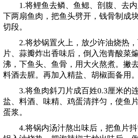
1.将鲤鱼去鳞、鱼鳃、剖腹、去内
下两扇鱼肉，把鱼头劈开，钱骨制成
切段。
2.将炒锅置火上，放少许油烧热，
片、蒜瓣炸出香味后，倒入泡青酸菜
沸，下鱼头、鱼骨，用大火熬煮。撇
料酒去腥。再加入精盐、胡椒面备用
3.将鱼肉斜刀片成百姓0.3厘米的
盐、料酒、味精、鸡蛋清拌匀，使鱼
蛋浆。
4.将锅内汤汁熬出味后，把鱼片抖