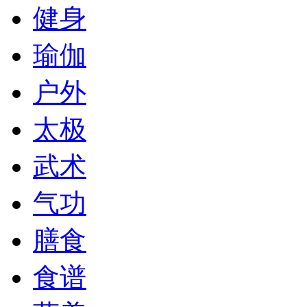
健身
瑜伽
户外
太极
武术
气功
膳食
食谱