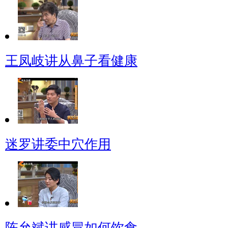
王凤岐讲从鼻子看健康
迷罗讲委中穴作用
陈允斌讲感冒如何饮食