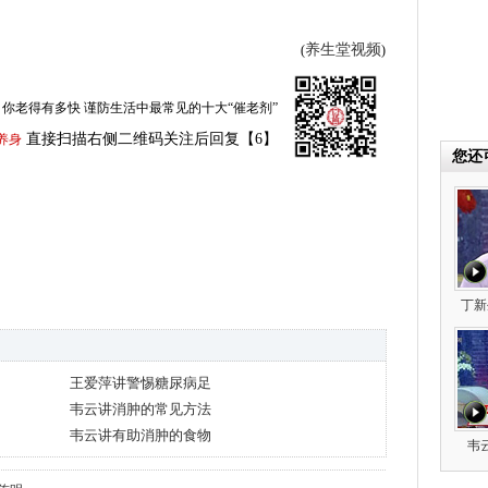
养生堂视频
(
)
你老得有多快 谨防生活中最常见的十大“催老剂”
直接扫描右侧二维码关注后回复【6】
养身
您还
丁新
王爱萍讲警惕糖尿病足
韦云讲消肿的常见方法
韦云讲有助消肿的食物
韦