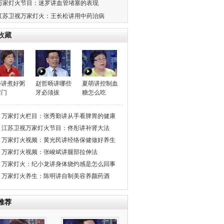
万家灯火节目：迷罗讲血管堵塞的表现
江苏卫视万家灯火：王长松讲用中药治病
收藏
晔讲煮好粥
赵哲旸讲哪些
夏萌讲控制血
窍门
牙必须拔
糖怎么吃
万家灯火栏目：张秀勤讲从手看脾胃的健康
度
江苏卫视万家灯火节目：佟彤讲补肾大法
万家灯火视频：黄光民讲经络保健做好养生
万家灯火视频：张峻斌讲腿部拉伸法
万家灯火：纪小龙讲身体烧灼感是怎么回事
万家灯火养生：陈明讲自制美容养颜药酒
推荐