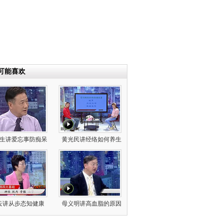
可能喜欢
生讲爱忘事防痴呆
黄光民讲经络如何养生
云讲从步态知健康
母义明讲高血脂的原因