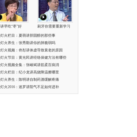
讲早吃“枣”好
刷牙你需要重新学习
家灯火栏目：夏萌讲胆固醇的那些事
家灯火养生：张秀勤讲你的肺脆弱吗
家灯火视频：佟彤讲体虚导致衰老的原因
家灯火节目：黄光民讲经络保健方法有哪些
家灯火视频全集：张峻斌讲筋柔百病消
家灯火栏目：纪小龙讲高烧降温擦哪里
家灯火养生：陈明讲自制药酒缓解疼痛
灯火2016：迷罗讲阳气不足如何进补