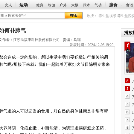
运动
膳食
人
女人
健身
瑜伽
户外
太极
武术
气功
食谱
热搜：
养生堂视频
养生堂悦
讲如何补肺气
播放
文作者：
江苏民福康科技股份有限公司
责编：马瑞
发表时间：2024-12-06 19:29
会造成一定的影响，所以生活中我们要积极进行相关的调
肺气
呢?那接下来就让我们一起随着
万家灯火节目
陈明
专家来
气虚的人可以适当的食用，对自己的身体健康是非常有帮
养肺阴，化痰止嗽，补而能清，为调理虚损痨瘵之圣药，