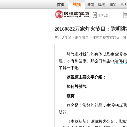
首页
视频
新闻
曝光
问答
男
20160822万家灯火节目：陈明
三九益生通
>
养生节目
>
江苏卫视万家灯火
图
肺气虚对我们的身体以及生命活动都
理，才有利健康。那么日常生中
如何补
了解一下吧!
该视频主要文字介绍：
如何补肺气
燕窝
燕窝是非常好的补品，生活中出现肺
助的。
《本草从新》说得极为公允：燕窝大