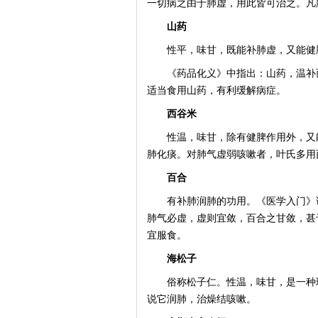
一切病之由于肺虚，用此皆可治之。凡
山药
性平，味甘，既能补肺虚，又能健脾
《药品化义》中指出：山药，温补而
适当食用山药，有利缓解病症。
西谷米
性温，味甘，除有健脾作用外，又能
肺化痰。对肺气虚弱咳嗽者，叶氏多用
百合
有补肺润肺的功用。《医学入门》说
肺气必虚，虚则宜敛，百合之甘敛，甚
宜服食。
海松子
俗称松子仁。性温，味甘，是一种理
说它润肺，治燥结咳嗽。