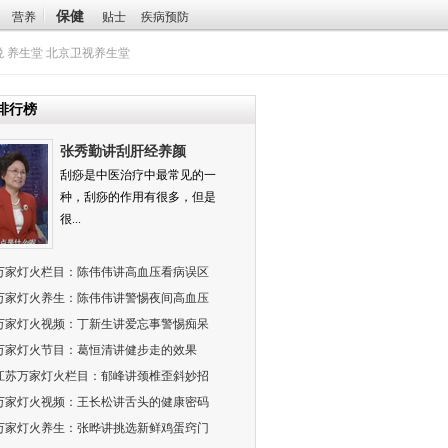
保健
营养
贴士
疾病预防
悦
养生堂
北京卫视养生堂
排行榜
张秀勤讲刮肝经养颜
刮痧是中医治疗中最常见的一
种，刮痧的作用有很多，但是
很...
万家灯火栏目：陈伟伟讲高血压看病误区
万家灯火养生：陈伟伟讲警惕夜间高血压
万家灯火视频：丁新生讲爱忘事警惕痴呆
万家灯火节目：葛恒清讲健步走的效果
江苏万家灯火栏目：郁峰讲颈椎歪斜妙招
万家灯火视频：王长松讲舌头的健康密码
万家灯火养生：张晔讲挑选新鲜鸡蛋窍门