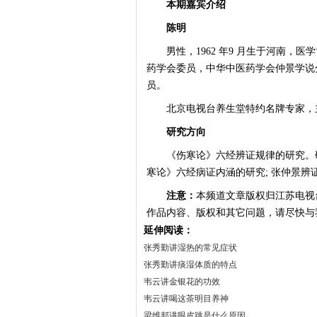
本期嘉宾介绍
陈明
男性，1962 年9 月生于河南，
药学会委员，中华中医药学会仲景学说
员。
北京电视台养生堂特约名牌专家，主
研究方向
《伤寒论》六经辨证规律的研究。研
寒论》六经病证内涵的研究; 张仲景
注意：
本频道文章版权归江苏电视
作品内容、版权和其它问题，请尽快与
延伸阅读：
张秀勤讲湿热的常见症状
张秀勤讲痰湿体质的特点
韦云讲金银花的功效
韦云讲喝这茶明目养神
梁维邦讲眼皮跳是什么原因