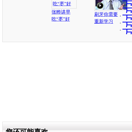
脆
衰
张晔讲早
健
刷牙你需要
吃“枣”好
柔
重新学习
温
缓
如
您还可能喜欢