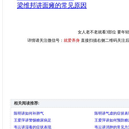
梁维邦讲面瘫的常见原因
女人老不老就看3部位 要年
详情请关注微信号：
就爱养身
直接扫描右侧二维码关注后
相关阅读推荐:
陈明讲如何补肺气
陈明讲气虚的症状表
王爱萍讲警惕糖尿病足
王爱萍讲如何预防糖
韦云讲湿毒的症状表现
韦云讲消肿的常见方