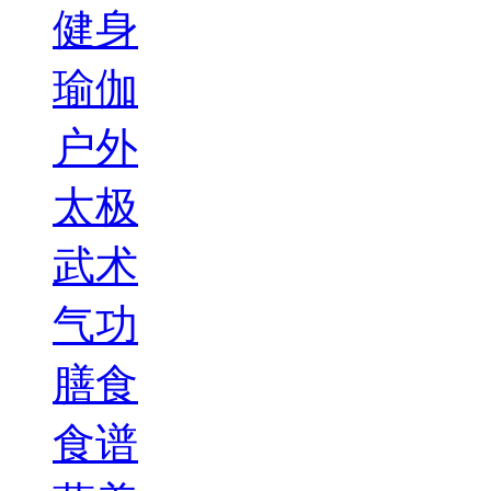
健身
瑜伽
户外
太极
武术
气功
膳食
食谱