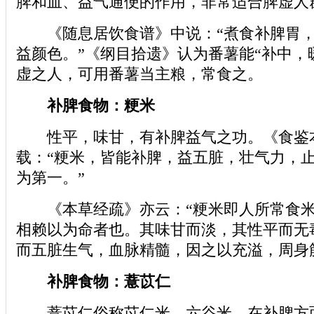
脾和血、益气通便的作用，非常适合脾虚人
《随息居饮食谱》中说：“煮食补脾胃，
益颜色。”《纲目拾遗》认为番薯能“补中，
虚之人，可用番薯当主粮，常食之。
补脾食物：粳米
性平，味甘，有补脾益气之功。《食鉴
载：“粳米，皆能补脾，益五脏，壮气力，
为第一。”
《本草经疏》亦云：“粳米即人所常食米
相赖以为命者也。其味甘而淡，其性平而无
而五脏生气，血脉精髓，因之以充溢，周身
补脾食物：薏苡仁
薏苡仁俗称苡仁米、六谷米，在补脾方