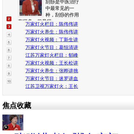
刮痧是中医治疗
中最常见的一
种，刮痧的作用
有很多，但是很...
万家灯火栏目：陈伟伟讲
高血压看病误区
万家灯火养生：陈伟伟讲
警惕夜间高血压
万家灯火视频：丁新生讲
爱忘事警惕痴呆
万家灯火节目：葛恒清讲
健步走的效果
江苏万家灯火栏目：郁峰
讲颈椎歪斜妙招
万家灯火视频：王长松讲
舌头的健康密码
万家灯火养生：张晔讲挑
选新鲜鸡蛋窍门
万家灯火节目：迷罗讲血
管堵塞的表现
江苏卫视万家灯火：王长
松讲用中药治病
焦点收藏