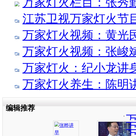
万家灯火栏目：张秀
江苏卫视万家灯火节
万家灯火视频：黄光
万家灯火视频：张峻
万家灯火：纪小龙讲
万家灯火养生：陈明
编辑推荐
那