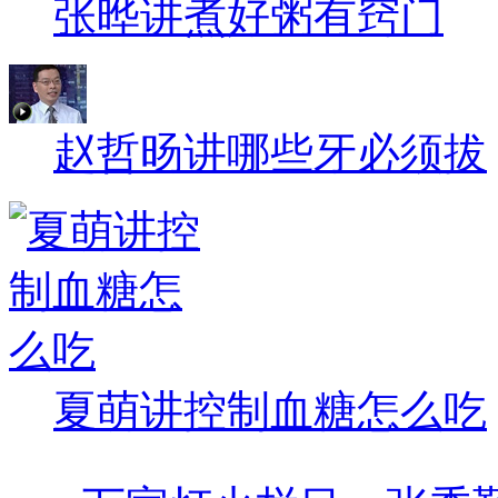
张晔讲煮好粥有窍门
赵哲旸讲哪些牙必须拔
夏萌讲控制血糖怎么吃